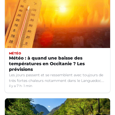
MÉTÉO
Météo : à quand une baisse des
températures en Occitanie ? Les
prévisions
Les jours passent et se ressemblent avec toujours de
très fortes chaleurs notamment dans le Languedoc.
Jusqu’à quand ?
il y a 7 h
1 min