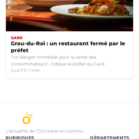
GARD
Grau-du-Roi : un restaurant fermé par le
préfet
"Un danger immédiat pour la santé des
consommateurs", indique le préfet du Gard.
il y a 11 h
1 min
L'actualité de l'Occitanie en continu
RUBRIQUES
DÉPARTEMENTS