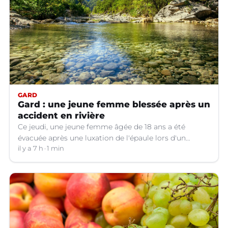
GARD
Gard : une jeune femme blessée après un
accident en rivière
Ce jeudi, une jeune femme âgée de 18 ans a été
évacuée après une luxation de l'épaule lors d'un
plongeon dans une rivière à Saint-André-de-
il y a 7 h
1 min
Valborgne (Gard).