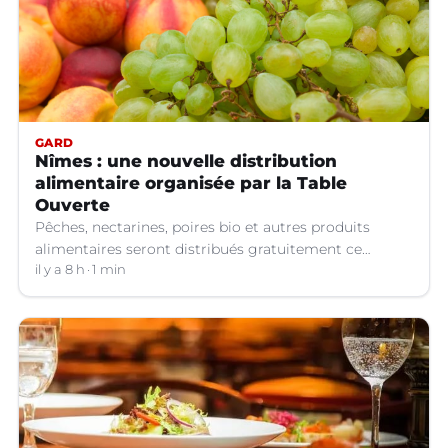
GARD
Nîmes : une nouvelle distribution
alimentaire organisée par la Table
Ouverte
Pêches, nectarines, poires bio et autres produits
alimentaires seront distribués gratuitement ce
vendredi 7 août par les bénévoles de la Table Ouverte
il y a 8 h
1 min
à Nîmes (Gard).