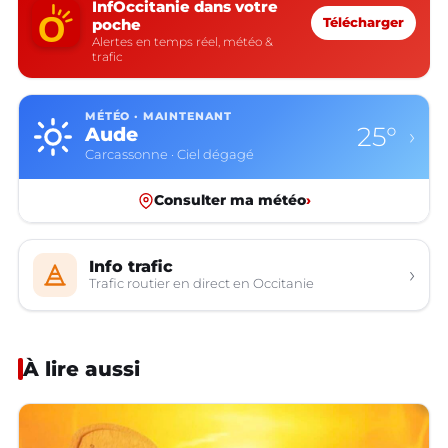
InfOccitanie dans votre
poche
Télécharger
Alertes en temps réel, météo &
trafic
MÉTÉO · MAINTENANT
25°
Aude
›
Carcassonne · Ciel dégagé
Consulter ma météo
›
Info trafic
›
Trafic routier en direct en Occitanie
À lire aussi