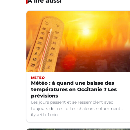
À lire aussi
MÉTÉO
Météo : à quand une baisse des
températures en Occitanie ? Les
prévisions
Les jours passent et se ressemblent avec
toujours de très fortes chaleurs notamment
dans le Languedoc. Jusqu’à quand ?
il y a 4 h
1 min