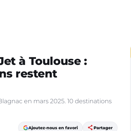
et à Toulouse :
ns restent
Blagnac en mars 2025. 10 destinations
share
Ajoutez-nous en favori
Partager