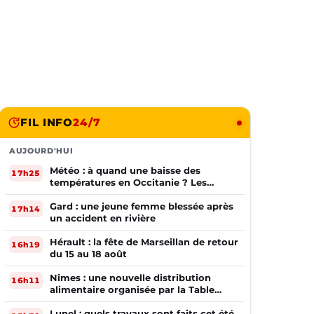
FIL INFO
24/7
AUJOURD'HUI
Météo : à quand une baisse des
17h25
températures en Occitanie ? Les
prévisions
Gard : une jeune femme blessée après
17h14
un accident en rivière
Hérault : la fête de Marseillan de retour
16h19
du 15 au 18 août
Nîmes : une nouvelle distribution
16h11
alimentaire organisée par la Table
Ouverte
Lunel : quels travaux sont faits cet été