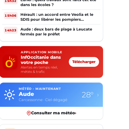
15h32
dans les écoles ?
Hérault : un accord entre Veolia et le
15h06
SDIS pour libérer les pompiers
volontaires
Aude : deux bars de plage à Leucate
14h23
fermés par le préfet
APPLICATION MOBILE
InfOccitanie dans
votre poche
Télécharger
Alertes en temps réel,
météo & trafic
MÉTÉO · MAINTENANT
28°
Aude
›
Carcassonne · Ciel dégagé
Consulter ma météo
›