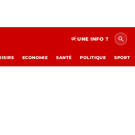
search
campaign
UNE INFO ?
OISIRS
ECONOMIE
SANTÉ
POLITIQUE
SPORT