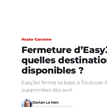
Haute-Garonne
Fermeture d’EasyJ
quelles destinatio
disponibles ?
EasyJet ferme sa base à Toulouse-
supprimées dès avril.
Dorian Le Hen
Publié le 10/01/2025 à 10h54