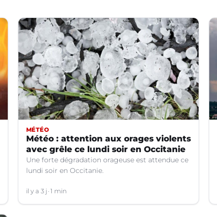
MÉTÉO
Météo : attention aux orages violents
avec grêle ce lundi soir en Occitanie
Une forte dégradation orageuse est attendue ce
lundi soir en Occitanie.
il y a 3 j
1 min