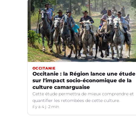
OCCITANIE
Occitanie : la Région lance une étude
sur l'impact socio-économique de la
culture camarguaise
Cette étude permettra de mieux comprendre et
quantifier les retombées de cette culture.
il y a 4 j
2 min