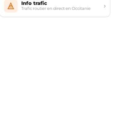
Info trafic
›
Trafic routier en direct en Occitanie