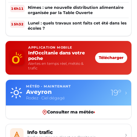
Nîmes : une nouvelle distribution alimentaire
16h11
organisée par la Table Ouverte
Lunel : quels travaux sont faits cet été dans les
15h32
écoles ?
APPLICATION MOBILE
InfOccitanie dans votre
poche
Télécharger
Alertes en temps réel, météo &
trafic
MÉTÉO · MAINTENANT
27°
Gard
›
Nîmes · Ciel dégagé
Consulter ma météo
›
Info trafic
›