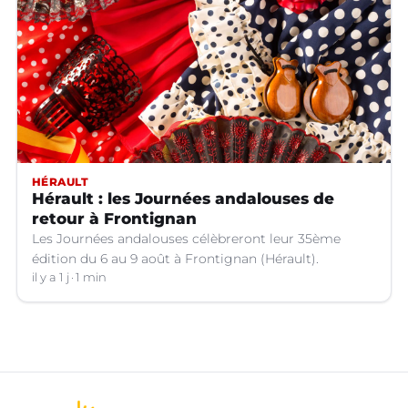
HÉRAULT
Hérault : les Journées andalouses de
retour à Frontignan
Les Journées andalouses célèbreront leur 35ème
édition du 6 au 9 août à Frontignan (Hérault).
il y a 1 j
1 min