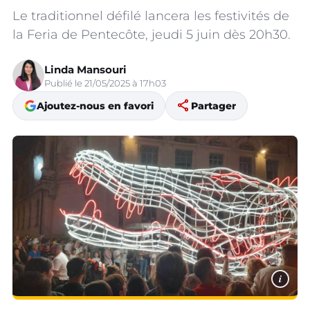
Le traditionnel défilé lancera les festivités de
la Feria de Pentecôte, jeudi 5 juin dès 20h30.
Linda Mansouri
Publié le 21/05/2025 à 17h03
share
Ajoutez-nous en favori
Partager
i