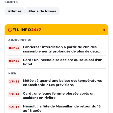
SUJETS
#Nîmes
#feria de Nîmes
FIL INFO
24/7
AUJOURD'HUI
Cabrières : interdiction à partir de 20h des
08h54
rassemblements prolongés de plus de deux
mineurs non accompagnés d'un adulte
Gard : un incendie se déclare au sous-sol d'un
08h24
hôtel
HIER
Météo : à quand une baisse des températures
17h25
en Occitanie ? Les prévisions
Gard : une jeune femme blessée après un
17h14
accident en rivière
Hérault : la fête de Marseillan de retour du 15
16h19
au 18 août