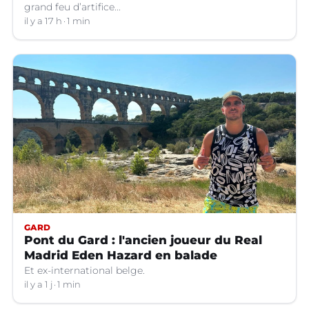
grand feu d’artifice...
il y a 17 h
1 min
GARD
Pont du Gard : l'ancien joueur du Real
Madrid Eden Hazard en balade
Et ex-international belge.
il y a 1 j
1 min