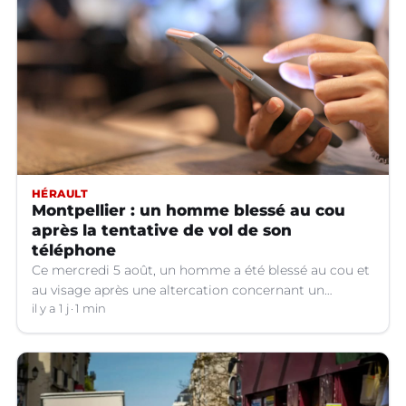
HÉRAULT
Montpellier : un homme blessé au cou
après la tentative de vol de son
téléphone
Ce mercredi 5 août, un homme a été blessé au cou et
au visage après une altercation concernant un
téléphone portable à Montpellier (Hérault).
il y a 1 j
1 min