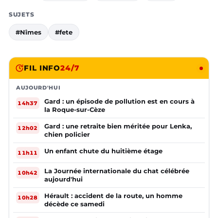
SUJETS
#Nîmes
#fete
FIL INFO
24/7
AUJOURD'HUI
Gard : un épisode de pollution est en cours à
14h37
la Roque-sur-Cèze
Gard : une retraite bien méritée pour Lenka,
12h02
chien policier
Un enfant chute du huitième étage
11h11
La Journée internationale du chat célébrée
10h42
aujourd'hui
Hérault : accident de la route, un homme
10h28
décède ce samedi