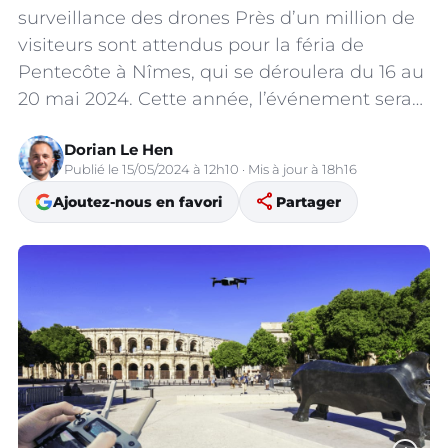
surveillance des drones Près d’un million de
visiteurs sont attendus pour la féria de
Pentecôte à Nîmes, qui se déroulera du 16 au
20 mai 2024. Cette année, l’événement sera…
Dorian Le Hen
Publié le 15/05/2024 à 12h10 · Mis à jour à 18h16
share
Ajoutez-nous en favori
Partager