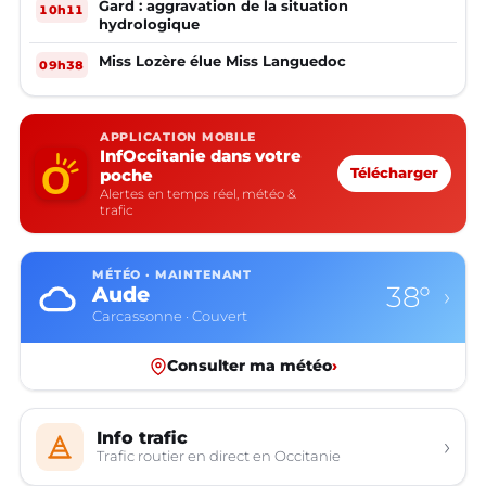
Gard : aggravation de la situation
10h11
hydrologique
Miss Lozère élue Miss Languedoc
09h38
APPLICATION MOBILE
InfOccitanie dans votre
poche
Télécharger
Alertes en temps réel, météo &
trafic
MÉTÉO · MAINTENANT
38°
Aude
›
Carcassonne · Couvert
Consulter ma météo
›
Info trafic
›
Trafic routier en direct en Occitanie