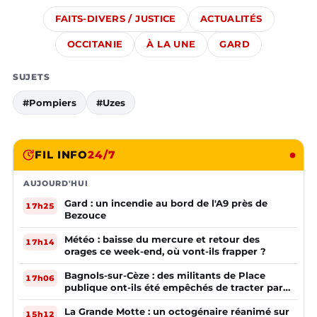
FAITS-DIVERS / JUSTICE
ACTUALITÉS
OCCITANIE
À LA UNE
GARD
SUJETS
#Pompiers
#Uzes
FIL INFO
24/7
AUJOURD'HUI
Gard : un incendie au bord de l'A9 près de
17h25
Bezouce
Météo : baisse du mercure et retour des
17h14
orages ce week-end, où vont-ils frapper ?
Bagnols-sur-Cèze : des militants de Place
17h06
publique ont-ils été empêchés de tracter par
la mairie ?
La Grande Motte : un octogénaire réanimé sur
15h12