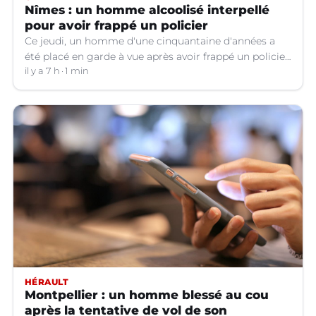
Nîmes : un homme alcoolisé interpellé
pour avoir frappé un policier
Ce jeudi, un homme d'une cinquantaine d'années a
été placé en garde à vue après avoir frappé un policier
hors service à Nîmes (Gard).
il y a 7 h
1 min
HÉRAULT
Montpellier : un homme blessé au cou
après la tentative de vol de son