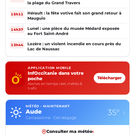
la plage du Grand Travers
Hérault : la fête votive fait son grand retour à
15h11
Mauguio
Lunel : une pièce du musée Médard exposée
14h37
au Fort Saint-André
Lozère : un violent incendie en cours près du
13h44
Lac de Naussac
APPLICATION MOBILE
InfOccitanie dans votre
poche
Télécharger
Alertes en temps réel, météo &
trafic
MÉTÉO · MAINTENANT
35°
Aude
›
Carcassonne · Ciel dégagé
Consulter ma météo
›