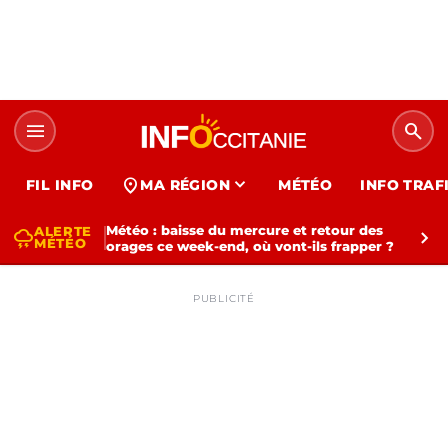
menu
search
expand_more
location_on
FIL INFO
MA RÉGION
MÉTÉO
INFO TRAF
Météo : baisse du mercure et retour des
ALERTE
thunderstorm
chevron_right
MÉTÉO
orages ce week-end, où vont-ils frapper ?
PUBLICITÉ