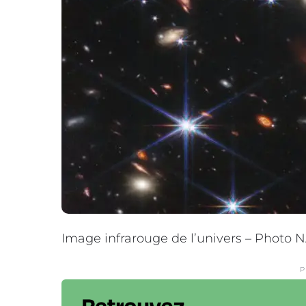
Image infrarouge de l’univers – Photo
P