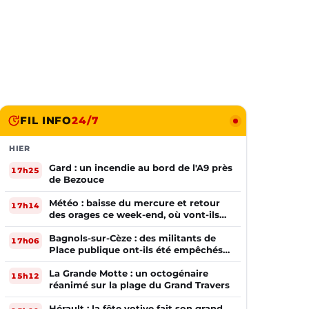
FIL INFO
24/7
HIER
Gard : un incendie au bord de l'A9 près
17h25
de Bezouce
Météo : baisse du mercure et retour
17h14
des orages ce week-end, où vont-ils
frapper ?
Bagnols-sur-Cèze : des militants de
17h06
Place publique ont-ils été empêchés
de tracter par la mairie ?
La Grande Motte : un octogénaire
15h12
réanimé sur la plage du Grand Travers
Hérault : la fête votive fait son grand