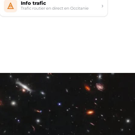
Info trafic
›
Trafic routier en direct en Occitanie