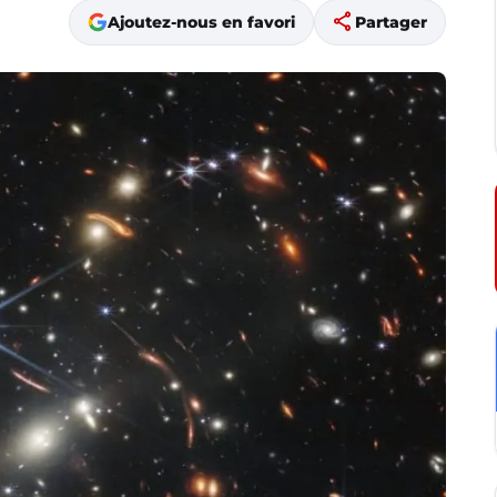
share
Ajoutez-nous en favori
Partager