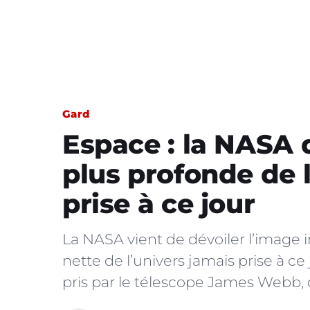
Gard
Espace : la NASA d
plus profonde de 
prise à ce jour
La NASA vient de dévoiler l’image i
nette de l’univers jamais prise à ce j
pris par le télescope James Webb, q