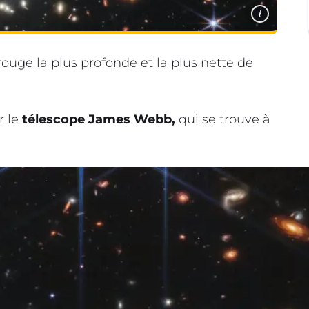
i
rouge la plus profonde et la plus nette de
r le
télescope James Webb,
qui se trouve à