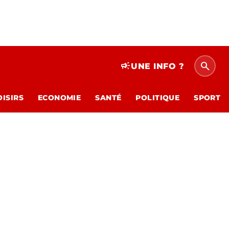
search
campaign
UNE INFO ?
OISIRS
ECONOMIE
SANTÉ
POLITIQUE
SPORT