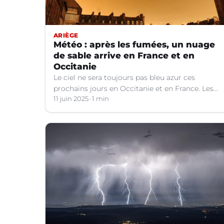
ARIÈGE
Météo : après les fumées, un nuage
de sable arrive en France et en
Occitanie
Le ciel ne sera toujours pas bleu azur ces
prochains jours en Occitanie et en France. Les
explications météo.
11 juin 2025
1 min