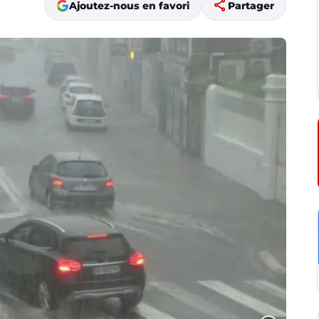
share
Ajoutez-nous en favori
Partager