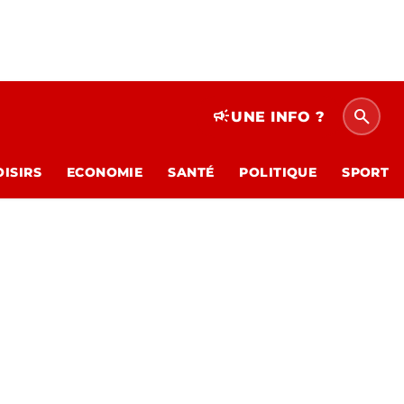
search
campaign
UNE INFO ?
OISIRS
ECONOMIE
SANTÉ
POLITIQUE
SPORT