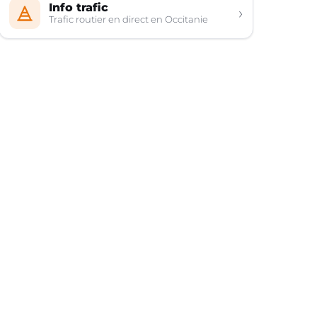
Info trafic
›
Trafic routier en direct en Occitanie