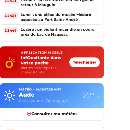
15h11
retour à Mauguio
Lunel : une pièce du musée Médard
14h37
exposée au Fort Saint-André
Lozère : un violent incendie en cours
13h44
près du Lac de Naussac
APPLICATION MOBILE
InfOccitanie dans
votre poche
Télécharger
Alertes en temps réel,
météo & trafic
MÉTÉO · MAINTENANT
12°
Aveyron
›
Rodez · Ciel dégagé
Consulter ma météo
›