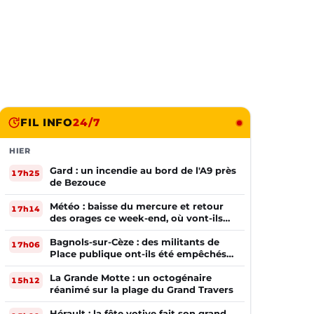
FIL INFO
24/7
HIER
Gard : un incendie au bord de l'A9 près
17h25
de Bezouce
Météo : baisse du mercure et retour
17h14
des orages ce week-end, où vont-ils
frapper ?
Bagnols-sur-Cèze : des militants de
17h06
Place publique ont-ils été empêchés
de tracter par la mairie ?
La Grande Motte : un octogénaire
15h12
réanimé sur la plage du Grand Travers
Hérault : la fête votive fait son grand