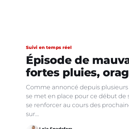
Suivi en temps réel
Épisode de mauvai
fortes pluies, ora
Comme annoncé depuis plusieurs j
se met en place pour ce début de
se renforcer au cours des prochain
sur…
Loïc Spadafora