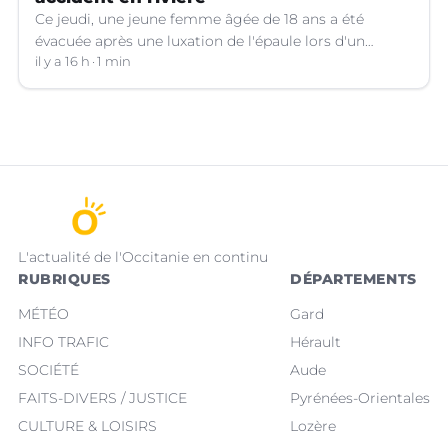
Ce jeudi, une jeune femme âgée de 18 ans a été
évacuée après une luxation de l'épaule lors d'un
plongeon dans une rivière à Saint-André-de-
il y a 16 h
1 min
Valborgne (Gard).
L'actualité de l'Occitanie en continu
RUBRIQUES
DÉPARTEMENTS
MÉTÉO
Gard
INFO TRAFIC
Hérault
SOCIÉTÉ
Aude
FAITS-DIVERS / JUSTICE
Pyrénées-Orientales
CULTURE & LOISIRS
Lozère