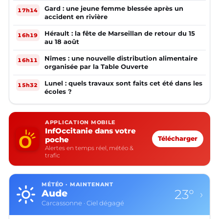
Gard : une jeune femme blessée après un
17h14
accident en rivière
Hérault : la fête de Marseillan de retour du 15
16h19
au 18 août
Nîmes : une nouvelle distribution alimentaire
16h11
organisée par la Table Ouverte
Lunel : quels travaux sont faits cet été dans les
15h32
écoles ?
APPLICATION MOBILE
InfOccitanie dans votre
poche
Télécharger
Alertes en temps réel, météo &
trafic
MÉTÉO · MAINTENANT
23°
Aude
›
Carcassonne · Ciel dégagé