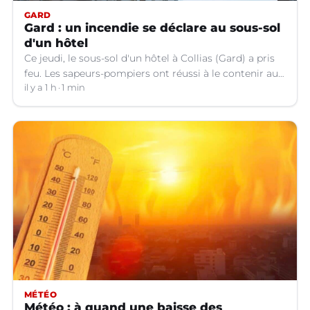
GARD
Gard : un incendie se déclare au sous-sol
d'un hôtel
Ce jeudi, le sous-sol d'un hôtel à Collias (Gard) a pris
feu. Les sapeurs-pompiers ont réussi à le contenir au
niveau de la buanderie.
il y a 1 h
1 min
MÉTÉO
Météo : à quand une baisse des