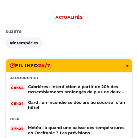
ACTUALITÉS
SUJETS
#intempéries
FIL INFO
24/7
AUJOURD'HUI
Cabrières : interdiction à partir de 20h des
08h54
rassemblements prolongés de plus de deux
mineurs non accompagnés d'un adulte
Gard : un incendie se déclare au sous-sol d'un
08h24
hôtel
HIER
Météo : à quand une baisse des températures
17h25
en Occitanie ? Les prévisions