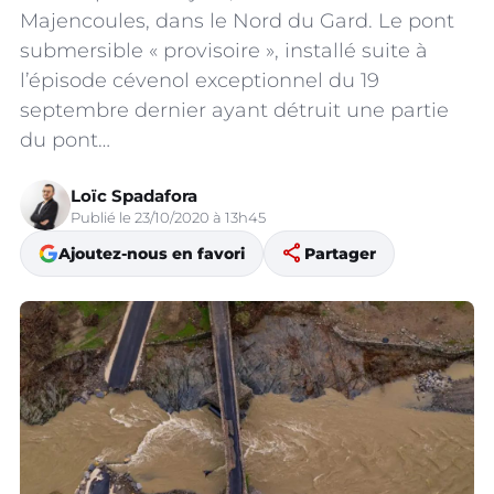
Majencoules, dans le Nord du Gard. Le pont
submersible « provisoire », installé suite à
l’épisode cévenol exceptionnel du 19
septembre dernier ayant détruit une partie
du pont…
Loïc Spadafora
Publié le 23/10/2020 à 13h45
share
Ajoutez-nous en favori
Partager