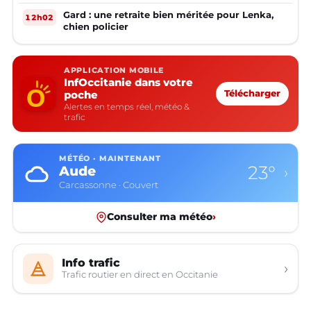
Gard : une retraite bien méritée pour Lenka,
12h02
chien policier
APPLICATION MOBILE
InfOccitanie dans votre
poche
Télécharger
Alertes en temps réel, météo &
trafic
MÉTÉO · MAINTENANT
23°
Aude
›
Carcassonne · Couvert
Consulter ma météo
›
Info trafic
›
Trafic routier en direct en Occitanie