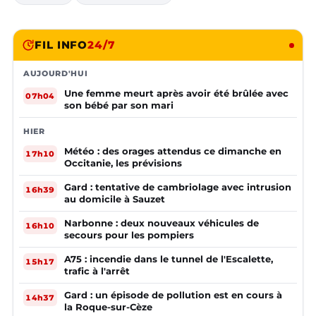
FIL INFO
24/7
AUJOURD'HUI
Une femme meurt après avoir été brûlée avec
07h04
son bébé par son mari
HIER
Météo : des orages attendus ce dimanche en
17h10
Occitanie, les prévisions
Gard : tentative de cambriolage avec intrusion
16h39
au domicile à Sauzet
Narbonne : deux nouveaux véhicules de
16h10
secours pour les pompiers
A75 : incendie dans le tunnel de l'Escalette,
15h17
trafic à l'arrêt
Gard : un épisode de pollution est en cours à
14h37
la Roque-sur-Cèze