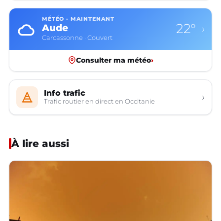
MÉTÉO · MAINTENANT
22°
Aude
›
Carcassonne · Couvert
Consulter ma météo
›
Info trafic
›
Trafic routier en direct en Occitanie
À lire aussi