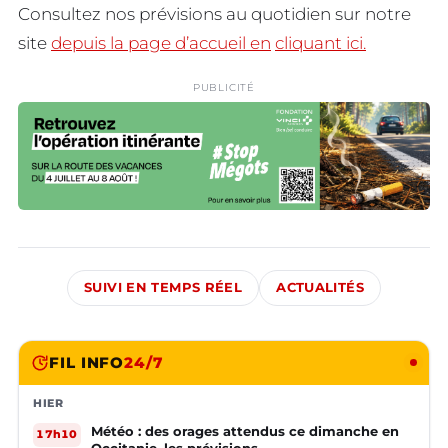
Consultez nos prévisions au quotidien sur notre
site
depuis la page d’accueil en
cliquant
ici.
PUBLICITÉ
SUIVI EN TEMPS RÉEL
ACTUALITÉS
FIL INFO
24/7
HIER
Météo : des orages attendus ce dimanche en
17h10
Occitanie, les prévisions