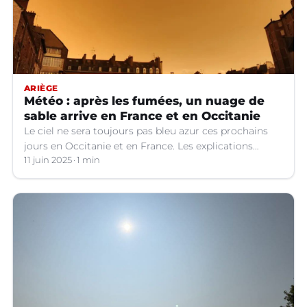
ARIÈGE
Météo : après les fumées, un nuage de
sable arrive en France et en Occitanie
Le ciel ne sera toujours pas bleu azur ces prochains
jours en Occitanie et en France. Les explications
météo.
11 juin 2025
1 min