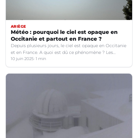
ARIÈGE
Météo : pourquoi le ciel est opaque en
Occitanie et partout en France ?
Depuis plusieurs jours, le ciel est opaque en Occitanie
et en France. A quoi est dû ce phénomène ? Les
explications.
10 juin 2025
1 min