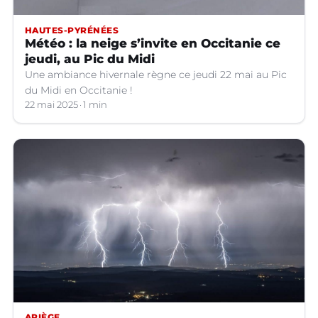
HAUTES-PYRÉNÉES
Météo : la neige s’invite en Occitanie ce
jeudi, au Pic du Midi
Une ambiance hivernale règne ce jeudi 22 mai au Pic
du Midi en Occitanie !
22 mai 2025
1 min
ARIÈGE