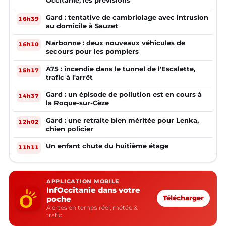
Gard : tentative de cambriolage avec intrusion
16h39
au domicile à Sauzet
Narbonne : deux nouveaux véhicules de
16h10
secours pour les pompiers
A75 : incendie dans le tunnel de l'Escalette,
15h17
trafic à l'arrêt
Gard : un épisode de pollution est en cours à
14h37
la Roque-sur-Cèze
Gard : une retraite bien méritée pour Lenka,
12h02
chien policier
Un enfant chute du huitième étage
11h11
APPLICATION MOBILE
InfOccitanie dans votre
poche
Télécharger
Alertes en temps réel, météo &
trafic