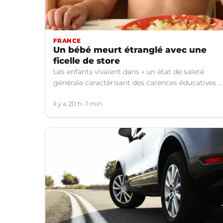
FRANCE
Un bébé meurt étranglé avec une
ficelle de store
Les enfants vivaient dans « un état de saleté
générale caractérisant des carences éducatives »,
indique le parquet.
il y a 20 h
1 min