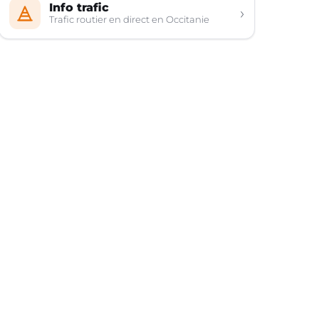
Info trafic
›
Trafic routier en direct en Occitanie