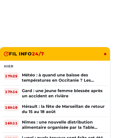
FIL INFO
24/7
HIER
Météo : à quand une baisse des
17h25
températures en Occitanie ? Les
prévisions
Gard : une jeune femme blessée après
17h14
un accident en rivière
Hérault : la fête de Marseillan de retour
16h19
du 15 au 18 août
Nîmes : une nouvelle distribution
16h11
alimentaire organisée par la Table
Ouverte
Lunel : quels travaux sont faits cet été