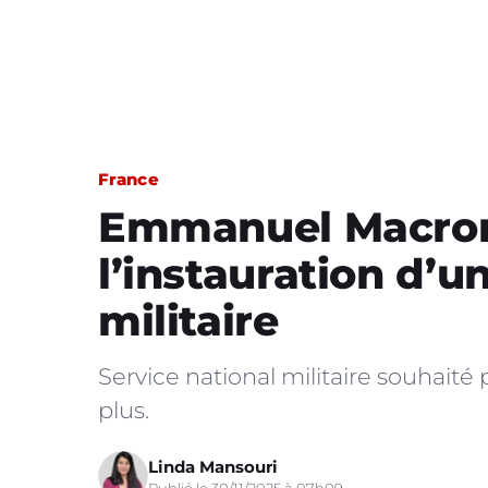
France
Emmanuel Macro
l’instauration d’u
militaire
Service national militaire souhait
plus.
Linda Mansouri
Publié le 30/11/2025 à 07h09