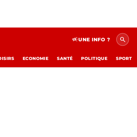
search
campaign
UNE INFO ?
OISIRS
ECONOMIE
SANTÉ
POLITIQUE
SPORT