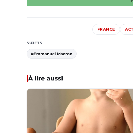
FRANCE
ACT
SUJETS
#Emmanuel Macron
À lire aussi