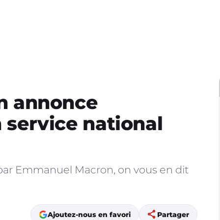
n annonce
n service national
é par Emmanuel Macron, on vous en dit
share
Ajoutez-nous en favori
Partager