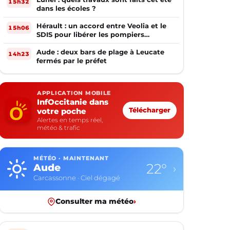
15h32
dans les écoles ?
Hérault : un accord entre Veolia et le
15h06
SDIS pour libérer les pompiers
volontaires
Aude : deux bars de plage à Leucate
14h23
fermés par le préfet
APPLICATION MOBILE
InfOccitanie dans
votre poche
Télécharger
Alertes en temps réel,
météo & trafic
MÉTÉO · MAINTENANT
22°
Aude
›
Carcassonne · Ciel dégagé
Consulter ma météo
›