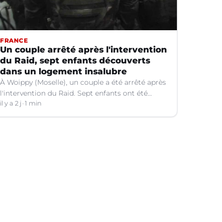
FRANCE
Un couple arrêté après l'intervention
du Raid, sept enfants découverts
dans un logement insalubre
À Woippy (Moselle), un couple a été arrêté après
l'intervention du Raid. Sept enfants ont été
trouvés dans un logement insalubre.
il y a 2 j
1 min