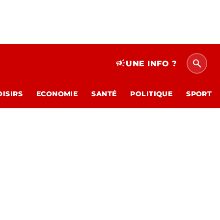
search
campaign
UNE INFO ?
OISIRS
ECONOMIE
SANTÉ
POLITIQUE
SPORT