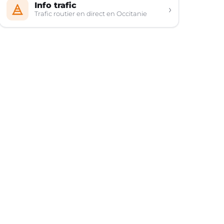
Info trafic
›
Trafic routier en direct en Occitanie