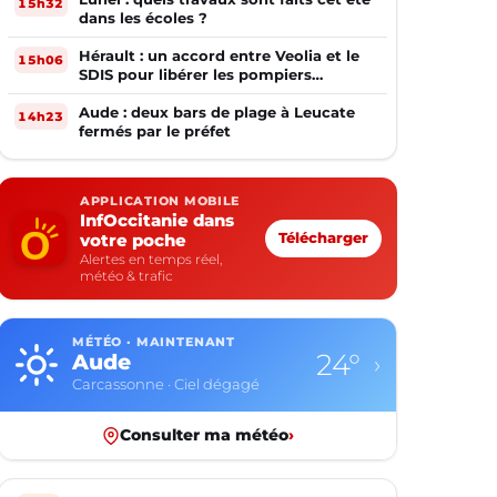
15h32
dans les écoles ?
Hérault : un accord entre Veolia et le
15h06
SDIS pour libérer les pompiers
volontaires
Aude : deux bars de plage à Leucate
14h23
fermés par le préfet
APPLICATION MOBILE
InfOccitanie dans
votre poche
Télécharger
Alertes en temps réel,
météo & trafic
MÉTÉO · MAINTENANT
17°
Aveyron
›
Rodez · Ciel dégagé
Consulter ma météo
›