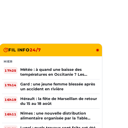
FIL INFO
24/7
HIER
Météo : à quand une baisse des
17h25
températures en Occitanie ? Les
prévisions
Gard : une jeune femme blessée après
17h14
un accident en rivière
Hérault : la fête de Marseillan de retour
16h19
du 15 au 18 août
Nîmes : une nouvelle distribution
16h11
alimentaire organisée par la Table
Ouverte
Lunel : quels travaux sont faits cet été