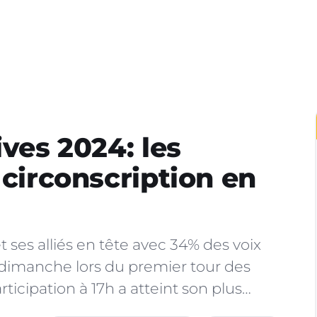
ives 2024: les
 circonscription en
et ses alliés en tête avec 34% des voix
 dimanche lors du premier tour des
rticipation à 17h a atteint son plus…