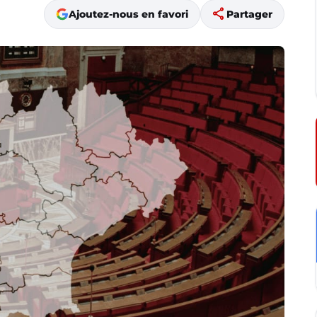
share
Ajoutez-nous en favori
Partager