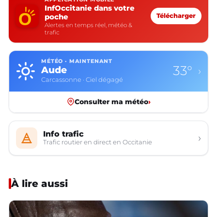
InfOccitanie dans votre
poche
Télécharger
Alertes en temps réel, météo &
trafic
MÉTÉO · MAINTENANT
33°
Aude
›
Carcassonne · Ciel dégagé
Consulter ma météo
›
Info trafic
›
Trafic routier en direct en Occitanie
À lire aussi