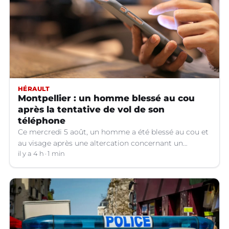
HÉRAULT
Montpellier : un homme blessé au cou
après la tentative de vol de son
téléphone
Ce mercredi 5 août, un homme a été blessé au cou et
au visage après une altercation concernant un
téléphone portable à Montpellier (Hérault).
il y a 4 h
1 min