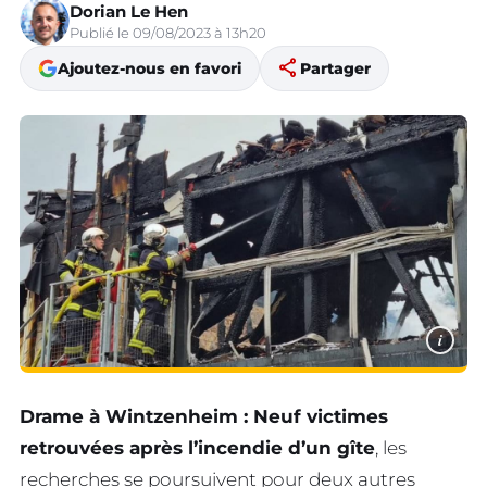
Dorian Le Hen
Publié le 09/08/2023 à 13h20
share
Ajoutez-nous en favori
Partager
i
Drame à Wintzenheim : Neuf victimes
retrouvées après l’incendie d’un gîte
, les
recherches se poursuivent pour deux autres