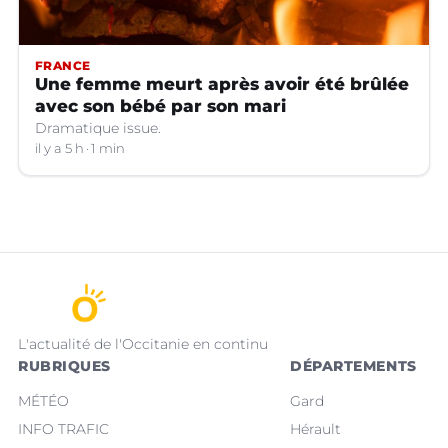
FRANCE
Une femme meurt après avoir été brûlée
avec son bébé par son mari
Dramatique issue.
il y a 5 h
1 min
L'actualité de l'Occitanie en continu
RUBRIQUES
DÉPARTEMENTS
MÉTÉO
Gard
INFO TRAFIC
Hérault