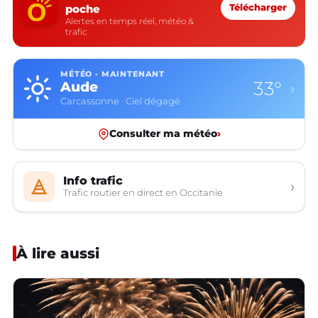
poche
Télécharger
Alertes en temps réel, météo &
trafic
MÉTÉO · MAINTENANT
33°
Aude
›
Carcassonne · Ciel dégagé
Consulter ma météo
›
Info trafic
›
Trafic routier en direct en Occitanie
À lire aussi