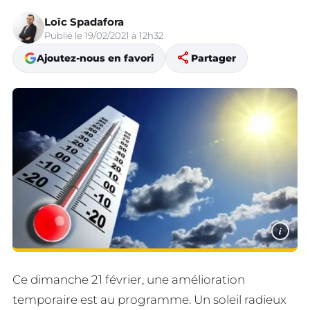
Loïc Spadafora
Publié le 19/02/2021 à 12h32
share
Ajoutez-nous en favori
Partager
i
Ce dimanche 21 février, une amélioration
temporaire est au programme. Un soleil radieux