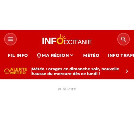
menu
search
expand_more
location_on
FIL INFO
MA RÉGION
MÉTÉO
INFO TRAF
Météo : orages ce dimanche soir, nouvelle
ALERTE
thunderstorm
chevron_right
MÉTÉO
hausse du mercure dès ce lundi !
PUBLICITÉ