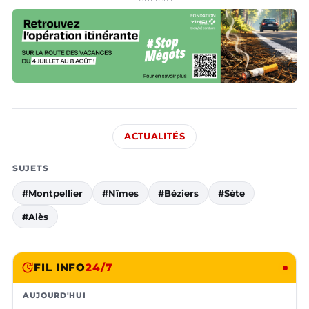
ACTUALITÉS
SUJETS
#Montpellier
#Nîmes
#Béziers
#Sète
#Alès
FIL INFO
24/7
AUJOURD'HUI