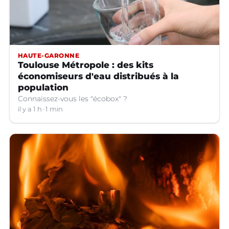
HAUTE-GARONNE
Toulouse Métropole : des kits
économiseurs d'eau distribués à la
population
Connaissez-vous les "écobox" ?
il y a 1 h
1 min