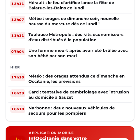
Hérault : le feu d'artifice lance la fête de
12h11
Balaruc-les-Bains ce lundi
Météo : orages ce dimanche soir, nouvelle
12h07
hausse du mercure dès ce lundi !
Toulouse Métropole : des kits économiseurs
11h11
d'eau distribués à la population
Une femme meurt après avoir été brûlée avec
07h04
son bébé par son mari
HIER
Météo : des orages attendus ce dimanche en
17h10
Occitanie, les prévisions
Gard : tentative de cambriolage avec intrusion
16h39
au domicile à Sauzet
Narbonne : deux nouveaux véhicules de
16h10
secours pour les pompiers
APPLICATION MOBILE
InfOccitanie dans votre