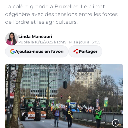
La colère gronde à Bruxelles. Le climat
dégénère avec des tensions entre les forces
de l’ordre et les agriculteurs.
Linda Mansouri
Publié le 18/12/2025 à 13h19 · Mis à jour à 13h55
share
Ajoutez-nous en favori
Partager
i