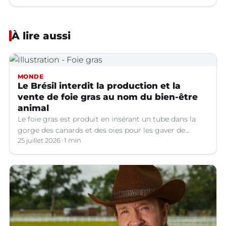
À lire aussi
MONDE
Le Brésil interdit la production et la
vente de foie gras au nom du bien-être
animal
Le foie gras est produit en insérant un tube dans la
gorge des canards et des oies pour les gaver de
grandes quantités de nourriture, ce qui provoque une
25 juillet 2026
1 min
hypertrophie rapide du foie, organe dont on tire le
produit.