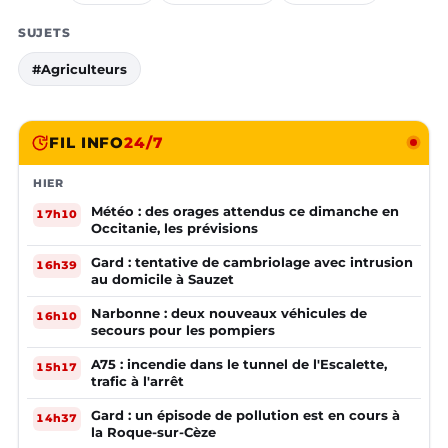
SUJETS
#Agriculteurs
FIL INFO
24/7
HIER
Météo : des orages attendus ce dimanche en
17h10
Occitanie, les prévisions
Gard : tentative de cambriolage avec intrusion
16h39
au domicile à Sauzet
Narbonne : deux nouveaux véhicules de
16h10
secours pour les pompiers
A75 : incendie dans le tunnel de l'Escalette,
15h17
trafic à l'arrêt
Gard : un épisode de pollution est en cours à
14h37
la Roque-sur-Cèze