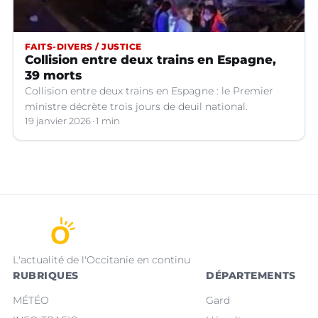
FAITS-DIVERS / JUSTICE
Collision entre deux trains en Espagne,
39 morts
Collision entre deux trains en Espagne : le Premier
ministre décrète trois jours de deuil national.
19 janvier 2026
1 min
L'actualité de l'Occitanie en continu
RUBRIQUES
DÉPARTEMENTS
MÉTÉO
Gard