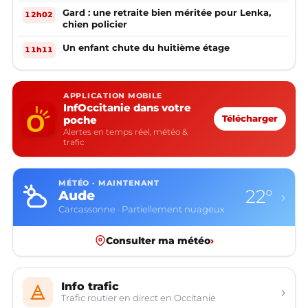
Gard : une retraite bien méritée pour Lenka,
12h02
chien policier
Un enfant chute du huitième étage
11h11
APPLICATION MOBILE
InfOccitanie dans votre
poche
Télécharger
Alertes en temps réel, météo &
trafic
MÉTÉO · MAINTENANT
22°
Aude
›
Carcassonne · Partiellement nuageux
Consulter ma météo
›
Info trafic
›
Trafic routier en direct en Occitanie