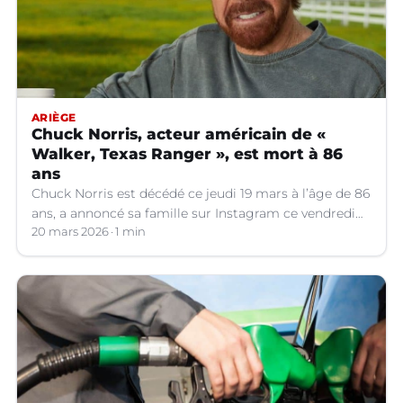
ARIÈGE
Chuck Norris, acteur américain de «
Walker, Texas Ranger », est mort à 86
ans
Chuck Norris est décédé ce jeudi 19 mars à l’âge de 86
ans, a annoncé sa famille sur Instagram ce vendredi
20 mars.
20 mars 2026
1 min