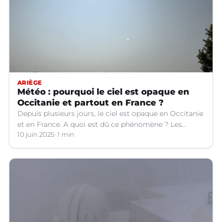
ARIÈGE
Météo : pourquoi le ciel est opaque en
Occitanie et partout en France ?
Depuis plusieurs jours, le ciel est opaque en Occitanie
et en France. A quoi est dû ce phénomène ? Les
explications.
10 juin 2025
1 min