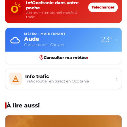
InfOccitanie dans votre
poche
Télécharger
Alertes en temps réel, météo &
trafic
MÉTÉO · MAINTENANT
23°
Aude
›
Carcassonne · Couvert
Consulter ma météo
›
Info trafic
›
Trafic routier en direct en Occitanie
À lire aussi