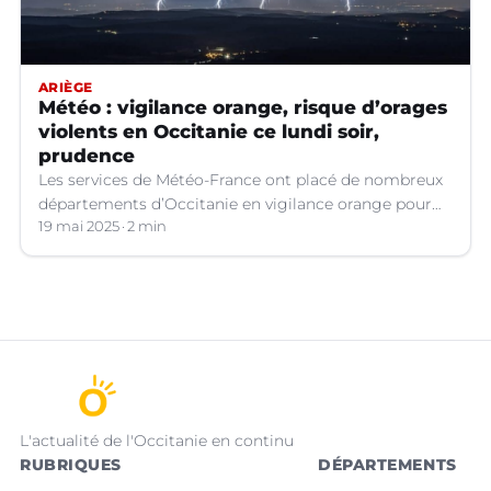
ARIÈGE
Météo : vigilance orange, risque d’orages
violents en Occitanie ce lundi soir,
prudence
Les services de Météo-France ont placé de nombreux
départements d’Occitanie en vigilance orange pour
les orages violents.
19 mai 2025
2 min
L'actualité de l'Occitanie en continu
RUBRIQUES
DÉPARTEMENTS