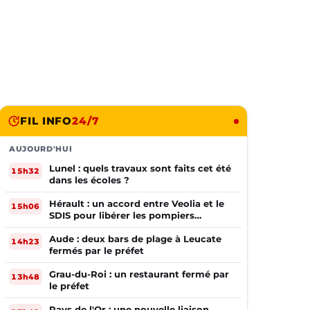
FIL INFO
24/7
AUJOURD'HUI
Lunel : quels travaux sont faits cet été
15h32
dans les écoles ?
Hérault : un accord entre Veolia et le
15h06
SDIS pour libérer les pompiers
volontaires
Aude : deux bars de plage à Leucate
14h23
fermés par le préfet
Grau-du-Roi : un restaurant fermé par
13h48
le préfet
Pays de l'Or : une nouvelle liaison