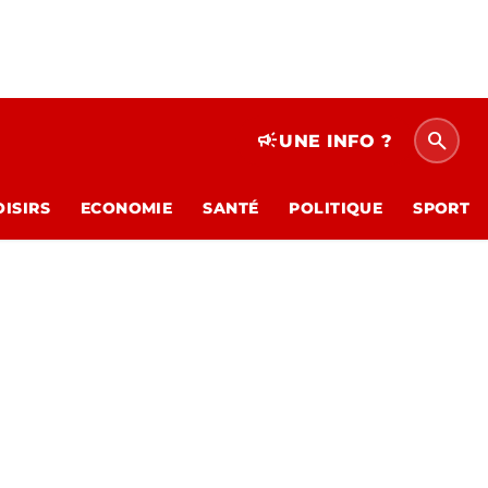
search
campaign
UNE INFO ?
OISIRS
ECONOMIE
SANTÉ
POLITIQUE
SPORT