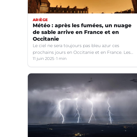
ARIÈGE
Météo : après les fumées, un nuage
de sable arrive en France et en
Occitanie
Le ciel ne sera toujours pas bleu azur ces
prochains jours en Occitanie et en France. Les
explications météo.
11 juin 2025
1 min