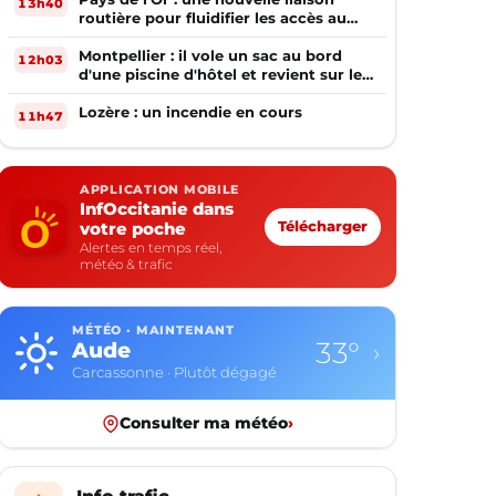
13h40
routière pour fluidifier les accès au
PIOM
Montpellier : il vole un sac au bord
12h03
d'une piscine d'hôtel et revient sur les
lieux le lendemain
Lozère : un incendie en cours
11h47
APPLICATION MOBILE
InfOccitanie dans
votre poche
Télécharger
Alertes en temps réel,
météo & trafic
MÉTÉO · MAINTENANT
33°
Aude
›
Carcassonne · Plutôt dégagé
Consulter ma météo
›