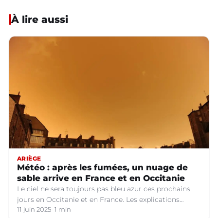
À lire aussi
ARIÈGE
Météo : après les fumées, un nuage de
sable arrive en France et en Occitanie
Le ciel ne sera toujours pas bleu azur ces prochains
jours en Occitanie et en France. Les explications
météo.
11 juin 2025
1 min