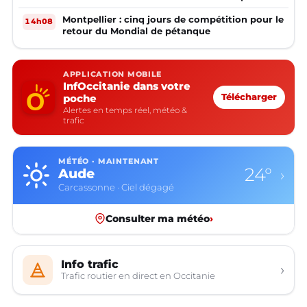
Montpellier : cinq jours de compétition pour le
14h08
retour du Mondial de pétanque
APPLICATION MOBILE
InfOccitanie dans votre
poche
Télécharger
Alertes en temps réel, météo &
trafic
MÉTÉO · MAINTENANT
24°
Aude
›
Carcassonne · Ciel dégagé
Consulter ma météo
›
Info trafic
›
Trafic routier en direct en Occitanie