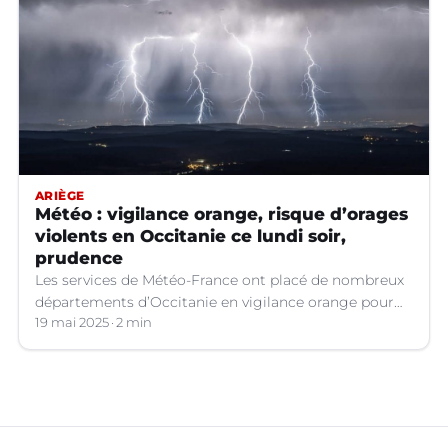
ARIÈGE
Météo : vigilance orange, risque d’orages
violents en Occitanie ce lundi soir,
prudence
Les services de Météo-France ont placé de nombreux
départements d’Occitanie en vigilance orange pour
les orages violents.
19 mai 2025
2 min