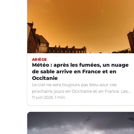
ARIÈGE
Météo : après les fumées, un nuage
de sable arrive en France et en
Occitanie
Le ciel ne sera toujours pas bleu azur ces
prochains jours en Occitanie et en France. Les
explications météo.
11 juin 2025
1 min