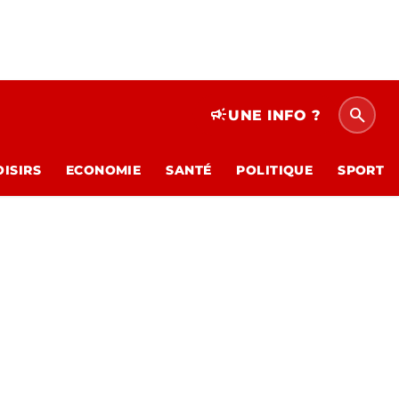
search
campaign
UNE INFO ?
OISIRS
ECONOMIE
SANTÉ
POLITIQUE
SPORT