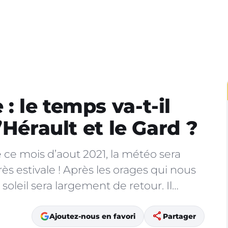
 le temps va-t-il
’Hérault et le Gard ?
ce mois d’aout 2021, la météo sera
s estivale ! Après les orages qui nous
soleil sera largement de retour. Il…
share
Ajoutez-nous en favori
Partager