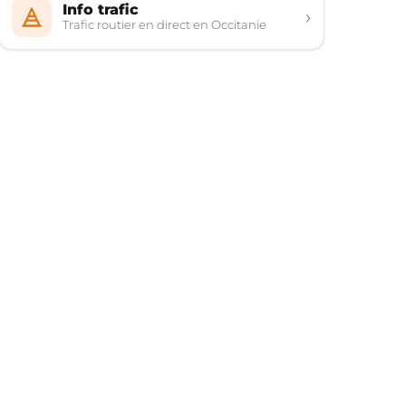
Info trafic
›
Trafic routier en direct en Occitanie