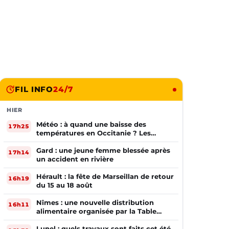
FIL INFO
24/7
HIER
Météo : à quand une baisse des
17h25
températures en Occitanie ? Les
prévisions
Gard : une jeune femme blessée après
17h14
un accident en rivière
Hérault : la fête de Marseillan de retour
16h19
du 15 au 18 août
Nîmes : une nouvelle distribution
16h11
alimentaire organisée par la Table
Ouverte
Lunel : quels travaux sont faits cet été