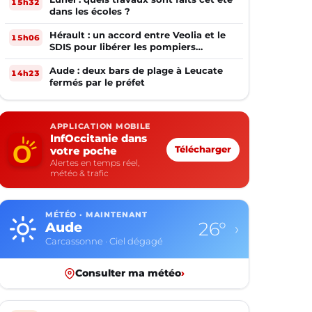
15h32
dans les écoles ?
Hérault : un accord entre Veolia et le
15h06
SDIS pour libérer les pompiers
volontaires
Aude : deux bars de plage à Leucate
14h23
fermés par le préfet
APPLICATION MOBILE
InfOccitanie dans
votre poche
Télécharger
Alertes en temps réel,
météo & trafic
MÉTÉO · MAINTENANT
26°
Aude
›
Carcassonne · Ciel dégagé
Consulter ma météo
›