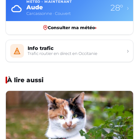
MÉTÉO · MAINTENANT
28°
Aude
›
Carcassonne · Couvert
Consulter ma météo
›
Info trafic
›
Trafic routier en direct en Occitanie
À lire aussi