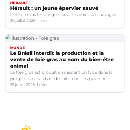
HÉRAULT
Hérault : un jeune épervier sauvé
L'été de tous les dangers pour les animaux sauvages.
30 juillet 2026
1 min
MONDE
Le Brésil interdit la production et la
vente de foie gras au nom du bien-être
animal
Le foie gras est produit en insérant un tube dans la
gorge des canards et des oies pour les gaver de
grandes quantités de nourriture, ce qui provoque une
25 juillet 2026
1 min
hypertrophie rapide du foie, organe dont on tire le
produit.