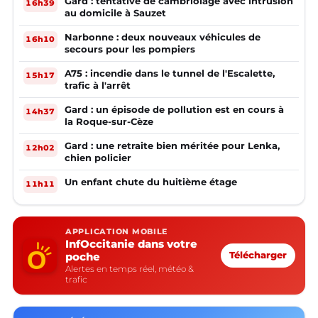
Gard : tentative de cambriolage avec intrusion
16h39
au domicile à Sauzet
Narbonne : deux nouveaux véhicules de
16h10
secours pour les pompiers
A75 : incendie dans le tunnel de l'Escalette,
15h17
trafic à l'arrêt
Gard : un épisode de pollution est en cours à
14h37
la Roque-sur-Cèze
Gard : une retraite bien méritée pour Lenka,
12h02
chien policier
Un enfant chute du huitième étage
11h11
APPLICATION MOBILE
InfOccitanie dans votre
poche
Télécharger
Alertes en temps réel, météo &
trafic