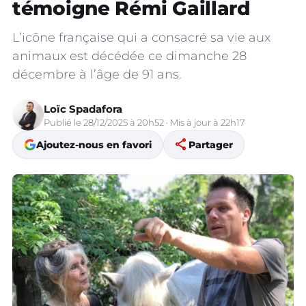
témoigne Rémi Gaillard
L’icône française qui a consacré sa vie aux
animaux est décédée ce dimanche 28
décembre à l’âge de 91 ans.
Loïc Spadafora
Publié le 28/12/2025 à 20h52 · Mis à jour à 22h17
share
Ajoutez-nous en favori
Partager