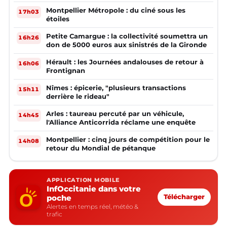
Montpellier Métropole : du ciné sous les
17h03
étoiles
Petite Camargue : la collectivité soumettra un
16h26
don de 5000 euros aux sinistrés de la Gironde
Hérault : les Journées andalouses de retour à
16h06
Frontignan
Nîmes : épicerie, "plusieurs transactions
15h11
derrière le rideau"
Arles : taureau percuté par un véhicule,
14h45
l'Alliance Anticorrida réclame une enquête
Montpellier : cinq jours de compétition pour le
14h08
retour du Mondial de pétanque
APPLICATION MOBILE
InfOccitanie dans votre
poche
Télécharger
Alertes en temps réel, météo &
trafic