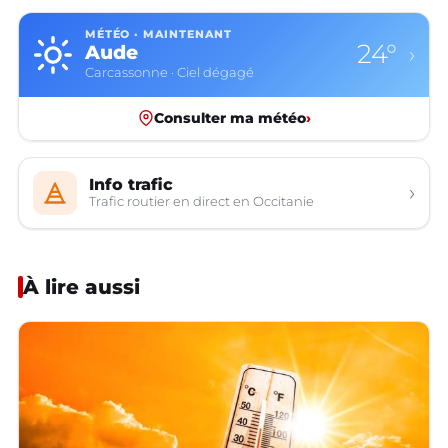
MÉTÉO · MAINTENANT
24°
Aude
›
Carcassonne · Ciel dégagé
Consulter ma météo
›
Info trafic
›
Trafic routier en direct en Occitanie
À lire aussi