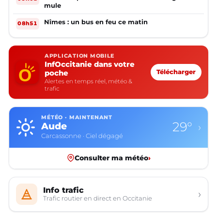
mule
Nîmes : un bus en feu ce matin
08h51
APPLICATION MOBILE
InfOccitanie dans votre
poche
Télécharger
Alertes en temps réel, météo &
trafic
MÉTÉO · MAINTENANT
29°
Aude
›
Carcassonne · Ciel dégagé
Consulter ma météo
›
Info trafic
›
Trafic routier en direct en Occitanie