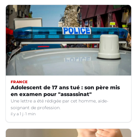
FRANCE
Adolescent de 17 ans tué : son père mis
en examen pour "assassinat"
Une lettre a été rédigée par cet homme, aide-
soignant de profession.
il y a 1 j
1 min