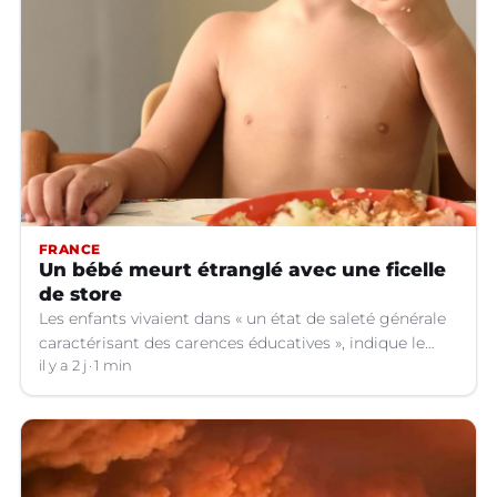
FRANCE
Un bébé meurt étranglé avec une ficelle
de store
Les enfants vivaient dans « un état de saleté générale
caractérisant des carences éducatives », indique le
parquet.
il y a 2 j
1 min