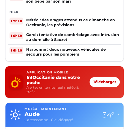
son bébé par son mari
HIER
Météo : des orages attendus ce dimanche en
17h10
Occitanie, les prévisions
Gard : tentative de cambriolage avec intrusion
16h39
au domicile à Sauzet
Narbonne : deux nouveaux véhicules de
16h10
secours pour les pompiers
APPLICATION MOBILE
InfOccitanie dans votre
poche
Télécharger
Alertes en temps réel, météo &
trafic
MÉTÉO · MAINTENANT
34°
Aude
›
Carcassonne · Ciel dégagé