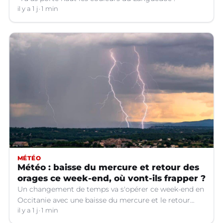
il y a 1 j
1 min
MÉTÉO
Météo : baisse du mercure et retour des
orages ce week-end, où vont-ils frapper ?
Un changement de temps va s'opérer ce week-end en
Occitanie avec une baisse du mercure et le retour
d'orages dans certains départements.
il y a 1 j
1 min