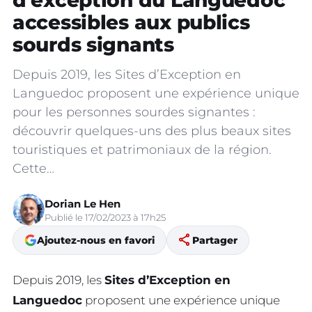
d’exception du Languedoc
accessibles aux publics
sourds signants
Depuis 2019, les Sites d’Exception en
Languedoc proposent une expérience unique
pour les personnes sourdes signantes :
découvrir quelques-uns des plus beaux sites
touristiques et patrimoniaux de la région.
Cette…
Dorian Le Hen
Publié le 17/02/2023 à 17h25
share
Ajoutez-nous en favori
Partager
Depuis 2019, les
Sites d’Exception en
Languedoc
proposent une expérience unique