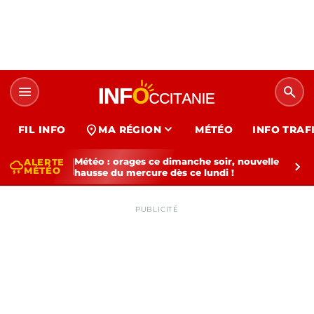
menu
search
expand_more
location_on
FIL INFO
MA RÉGION
MÉTÉO
INFO TRAF
Météo : orages ce dimanche soir, nouvelle
ALERTE
thunderstorm
chevron_right
MÉTÉO
hausse du mercure dès ce lundi !
PUBLICITÉ