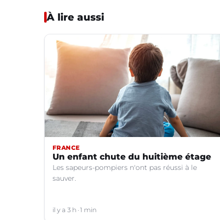
À lire aussi
FRANCE
Un enfant chute du huitième étage
Les sapeurs-pompiers n'ont pas réussi à le
sauver.
il y a 3 h
1 min