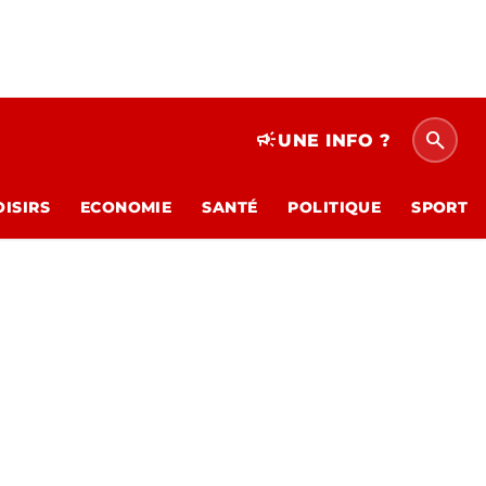
search
campaign
UNE INFO ?
OISIRS
ECONOMIE
SANTÉ
POLITIQUE
SPORT