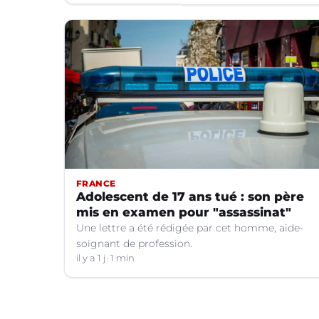
FRANCE
Adolescent de 17 ans tué : son père
mis en examen pour "assassinat"
Une lettre a été rédigée par cet homme, aide-
soignant de profession.
il y a 1 j
1 min