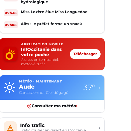
hydrologique
Miss Lozère élue Miss Languedoc
09h38
Alès : le préfet ferme un snack
09h08
APPLICATION MOBILE
InfOccitanie dans
votre poche
Télécharger
Alertes en temps réel,
météo & trafic
MÉTÉO · MAINTENANT
37°
Aude
›
Carcassonne · Ciel dégagé
Consulter ma météo
›
Info trafic
›
Trafic routier en direct en Occitanie