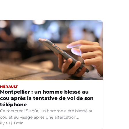
HÉRAULT
Montpellier : un homme blessé au
cou après la tentative de vol de son
téléphone
Ce mercredi 5 août, un homme a été blessé au
cou et au visage après une altercation
concernant un téléphone portable à Montpellier
il y a 1 j
1 min