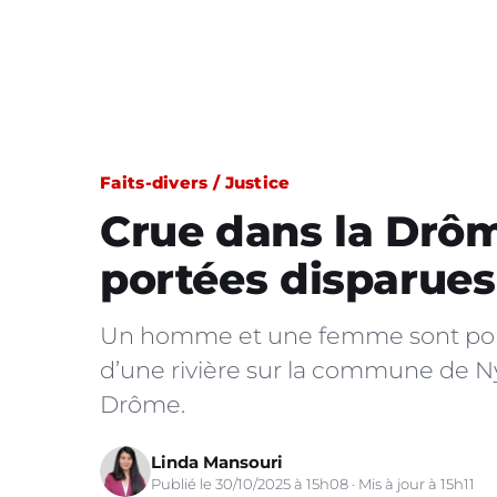
Faits-divers / Justice
Crue dans la Drô
portées disparues
Un homme et une femme sont port
d’une rivière sur la commune de N
Drôme.
Linda Mansouri
Publié le 30/10/2025 à 15h08 · Mis à jour à 15h11