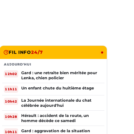
FIL INFO
24/7
AUJOURD'HUI
Gard : une retraite bien méritée pour
12h02
Lenka, chien policier
Un enfant chute du huitième étage
11h11
La Journée internationale du chat
10h42
célébrée aujourd'hui
Hérault : accident de la route, un
10h28
homme décède ce samedi
Gard : aggravation de la situation
10h11