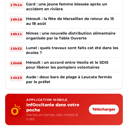
Gard : une jeune femme blessée après un
17h14
accident en rivière
Hérault : la fête de Marseillan de retour du 15
16h19
au 18 août
Nîmes : une nouvelle distribution alimentaire
16h11
organisée par la Table Ouverte
Lunel : quels travaux sont faits cet été dans les
15h32
écoles ?
Hérault : un accord entre Veolia et le SDIS
15h06
pour libérer les pompiers volontaires
Aude : deux bars de plage à Leucate fermés
14h23
par le préfet
APPLICATION MOBILE
InfOccitanie dans votre
poche
Télécharger
Alertes en temps réel, météo &
trafic