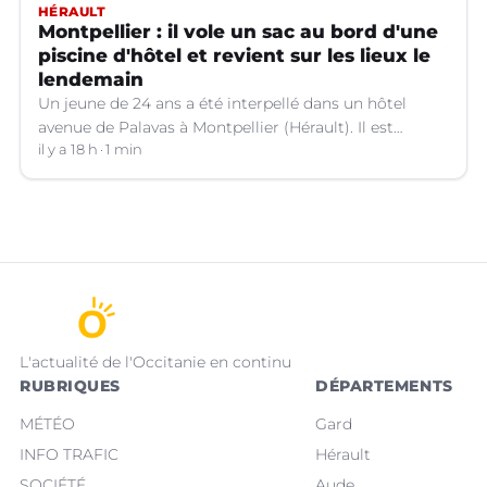
HÉRAULT
Montpellier : il vole un sac au bord d'une
piscine d'hôtel et revient sur les lieux le
lendemain
Un jeune de 24 ans a été interpellé dans un hôtel
avenue de Palavas à Montpellier (Hérault). Il est
suspecté d'avoir volé le sac d'une cliente.
il y a 18 h
1 min
L'actualité de l'Occitanie en continu
RUBRIQUES
DÉPARTEMENTS
MÉTÉO
Gard
INFO TRAFIC
Hérault
SOCIÉTÉ
Aude