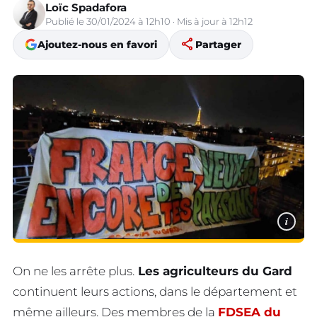
Loïc Spadafora
Publié le 30/01/2024 à 12h10 · Mis à jour à 12h12
share
Ajoutez-nous en favori
Partager
i
On ne les arrête plus.
Les agriculteurs du Gard
continuent leurs actions, dans le département et
même ailleurs. Des membres de la
FDSEA du