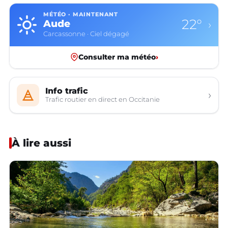
MÉTÉO · MAINTENANT
22°
Aude
›
Carcassonne · Ciel dégagé
Consulter ma météo
›
Info trafic
›
Trafic routier en direct en Occitanie
À lire aussi