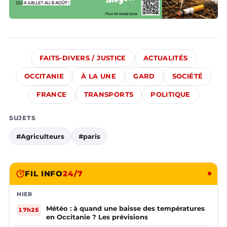
FAITS-DIVERS / JUSTICE
ACTUALITÉS
OCCITANIE
À LA UNE
GARD
SOCIÉTÉ
FRANCE
TRANSPORTS
POLITIQUE
SUJETS
#Agriculteurs
#paris
FIL INFO
24/7
HIER
Météo : à quand une baisse des températures
17h25
en Occitanie ? Les prévisions