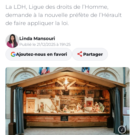
La LDH, Ligue des droits de l’Homme,
demande à la nouvelle préfète de l’Hérault
de faire appliquer la loi.
Linda Mansouri
Publié le 21/12/2025 à 19h25
share
Ajoutez-nous en favori
Partager
i