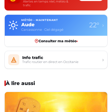
Alertes en temps réel, météo &
trafic
MÉTÉO · MAINTENANT
22°
Aude
›
Carcassonne · Ciel dégagé
Consulter ma météo
›
Info trafic
›
Trafic routier en direct en Occitanie
À lire aussi