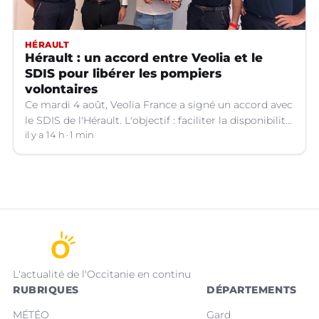
HÉRAULT
Hérault : un accord entre Veolia et le
SDIS pour libérer les pompiers
volontaires
Ce mardi 4 août, Veolia France a signé un accord avec
le SDIS de l'Hérault. L'objectif : faciliter la disponibilité
des salariés de l'entreprise engagés en qualité de
il y a 14 h
1 min
sapeurs-pompiers volontaires.
L'actualité de l'Occitanie en continu
RUBRIQUES
DÉPARTEMENTS
MÉTÉO
Gard