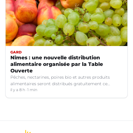
GARD
Nîmes : une nouvelle distribution
alimentaire organisée par la Table
Ouverte
Pêches, nectarines, poires bio et autres produits
alimentaires seront distribués gratuitement ce
vendredi 7 août par les bénévoles de la Table Ouverte
il y a 8 h
1 min
à Nîmes (Gard).