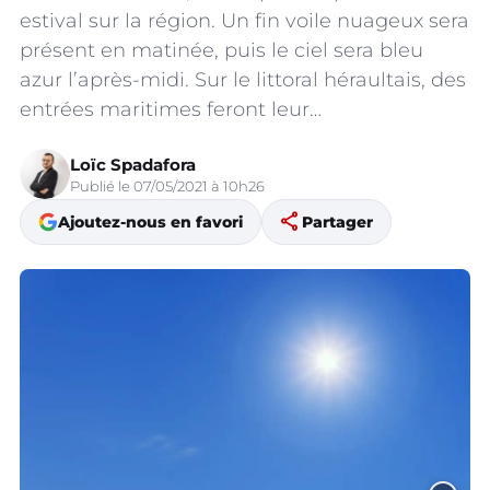
estival sur la région. Un fin voile nuageux sera
présent en matinée, puis le ciel sera bleu
azur l’après-midi. Sur le littoral héraultais, des
entrées maritimes feront leur…
Loïc Spadafora
Publié le 07/05/2021 à 10h26
share
Ajoutez-nous en favori
Partager