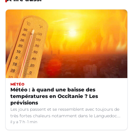
MÉTÉO
Météo : à quand une baisse des
températures en Occitanie ? Les
prévisions
Les jours passent et se ressemblent avec toujours de
très fortes chaleurs notamment dans le Languedoc.
Jusqu’à quand ?
il y a 7 h
1 min