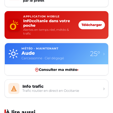
par le préfet
APPLICATION MOBILE
InfOccitanie dans votre
poche
Télécharger
Alertes en temps réel, météo &
trafic
MÉTÉO · MAINTENANT
25°
Aude
›
Carcassonne · Ciel dégagé
Consulter ma météo
›
Info trafic
›
Trafic routier en direct en Occitanie
À lire aussi