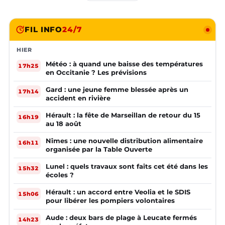
FIL INFO
24/7
HIER
Météo : à quand une baisse des températures
17h25
en Occitanie ? Les prévisions
Gard : une jeune femme blessée après un
17h14
accident en rivière
Hérault : la fête de Marseillan de retour du 15
16h19
au 18 août
Nîmes : une nouvelle distribution alimentaire
16h11
organisée par la Table Ouverte
Lunel : quels travaux sont faits cet été dans les
15h32
écoles ?
Hérault : un accord entre Veolia et le SDIS
15h06
pour libérer les pompiers volontaires
Aude : deux bars de plage à Leucate fermés
14h23