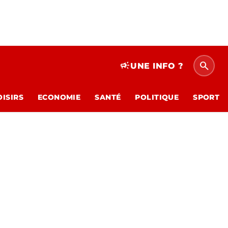
search
campaign
UNE INFO ?
OISIRS
ECONOMIE
SANTÉ
POLITIQUE
SPORT