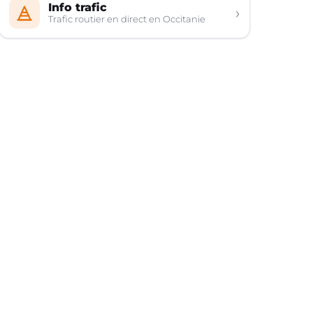
Info trafic
›
Trafic routier en direct en Occitanie