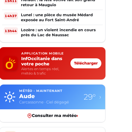
15h11
retour à Mauguio
Lunel : une pièce du musée Médard
14h37
exposée au Fort Saint-André
Lozère : un violent incendie en cours
13h44
près du Lac de Naussac
APPLICATION MOBILE
InfOccitanie dans
votre poche
Télécharger
Alertes en temps réel,
météo & trafic
MÉTÉO · MAINTENANT
29°
Aude
›
Carcassonne · Ciel dégagé
Consulter ma météo
›