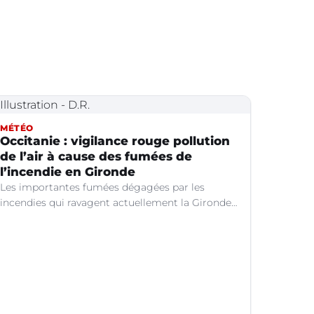
MÉTÉO
Occitanie : vigilance rouge pollution
de l’air à cause des fumées de
l’incendie en Gironde
Les importantes fumées dégagées par les
incendies qui ravagent actuellement la Gironde
continuent de se propager vers le sud-est de la
France.