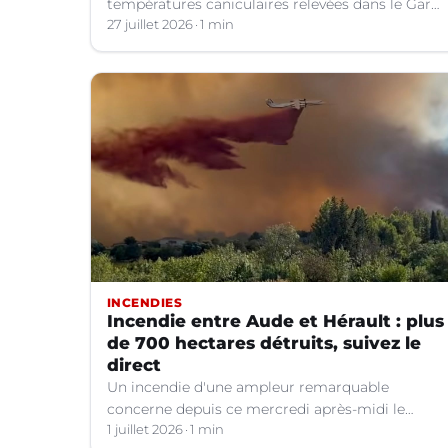
températures caniculaires relevées dans le Gard
depuis le 1er juillet, la situation hydrologique du
27 juillet 2026
1 min
département s'aggrave.
INCENDIES
Incendie entre Aude et Hérault : plus
de 700 hectares détruits, suivez le
direct
Un incendie d'une ampleur remarquable
concerne depuis ce mercredi après-midi le
Minervois aux confins de l'Aude et de l'Hérault.
1 juillet 2026
1 min