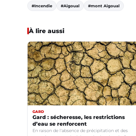
#Incendie
#Aigoual
#mont Aigoual
À lire aussi
GARD
Gard : sécheresse, les restrictions
d’eau se renforcent
En raison de l'absence de précipitation et des