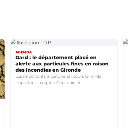
AGENDA
Gard : le département placé en
alerte aux particules fines en raison
des incendies en Gironde
Les importants incendies en cours Gironde
impactent la région Occitanie et
particulièrement le département du Gard. Les
fumées générées par ces feux entraînent une
dégradation de la qualité de l’air en raison des
concentrations de particules en suspension
(PM10) atteignent des niveaux préoccupants.