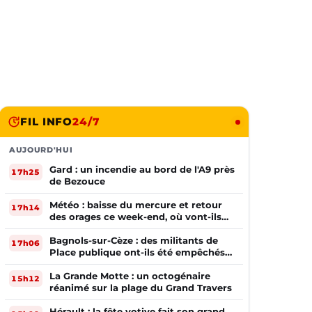
FIL INFO
24/7
AUJOURD'HUI
Gard : un incendie au bord de l'A9 près
17h25
de Bezouce
Météo : baisse du mercure et retour
17h14
des orages ce week-end, où vont-ils
frapper ?
Bagnols-sur-Cèze : des militants de
17h06
Place publique ont-ils été empêchés
de tracter par la mairie ?
La Grande Motte : un octogénaire
15h12
réanimé sur la plage du Grand Travers
Hérault : la fête votive fait son grand