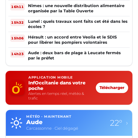
Nîmes : une nouvelle distribution alimentaire
16h11
organisée par la Table Ouverte
Lunel : quels travaux sont faits cet été dans les
15h32
écoles ?
Hérault : un accord entre Veolia et le SDIS
15h06
pour libérer les pompiers volontaires
Aude : deux bars de plage à Leucate fermés
14h23
par le préfet
APPLICATION MOBILE
InfOccitanie dans votre
poche
Télécharger
Alertes en temps réel, météo &
trafic
MÉTÉO · MAINTENANT
22°
Aude
›
Carcassonne · Ciel dégagé