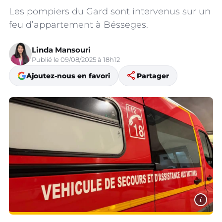
Les pompiers du Gard sont intervenus sur un
feu d’appartement à Bésseges.
Linda Mansouri
Publié le 09/08/2025 à 18h12
share
Ajoutez-nous en favori
Partager
i