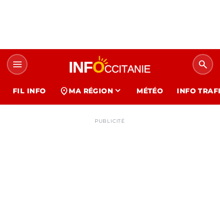
menu
search
expand_more
location_on
FIL INFO
MA RÉGION
MÉTÉO
INFO TRAF
PUBLICITÉ