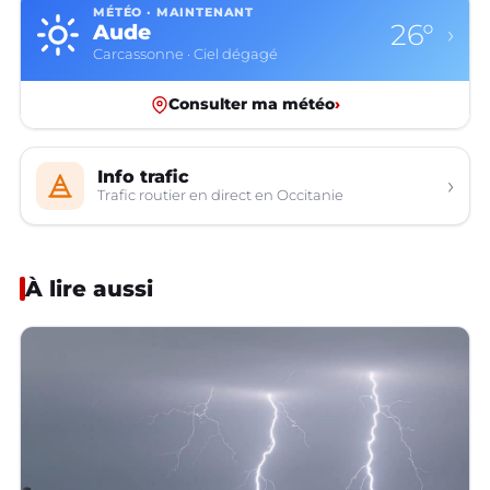
MÉTÉO · MAINTENANT
26°
Aude
›
Carcassonne · Ciel dégagé
Consulter ma météo
›
Info trafic
›
Trafic routier en direct en Occitanie
À lire aussi