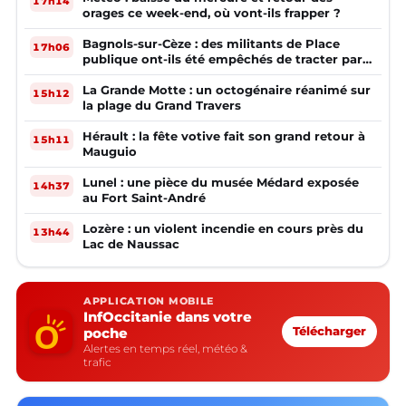
17h14
orages ce week-end, où vont-ils frapper ?
Bagnols-sur-Cèze : des militants de Place
17h06
publique ont-ils été empêchés de tracter par
la mairie ?
La Grande Motte : un octogénaire réanimé sur
15h12
la plage du Grand Travers
Hérault : la fête votive fait son grand retour à
15h11
Mauguio
Lunel : une pièce du musée Médard exposée
14h37
au Fort Saint-André
Lozère : un violent incendie en cours près du
13h44
Lac de Naussac
APPLICATION MOBILE
InfOccitanie dans votre
poche
Télécharger
Alertes en temps réel, météo &
trafic