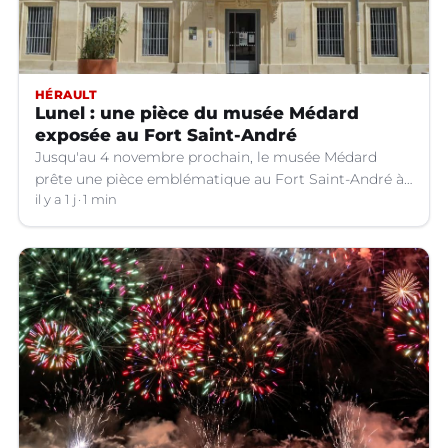
HÉRAULT
Lunel : une pièce du musée Médard
exposée au Fort Saint-André
Jusqu'au 4 novembre prochain, le musée Médard
prête une pièce emblématique au Fort Saint-André à
Villeneuve-lez-Avignon (Gard).
il y a 1 j
1 min