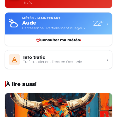
trafic
MÉTÉO · MAINTENANT
22°
Aude
›
Carcassonne · Partiellement nuageux
Consulter ma météo
›
Info trafic
›
Trafic routier en direct en Occitanie
À lire aussi