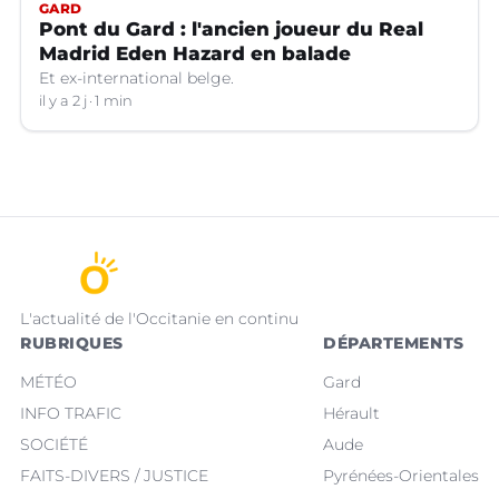
GARD
Pont du Gard : l'ancien joueur du Real
Madrid Eden Hazard en balade
Et ex-international belge.
il y a 2 j
1 min
L'actualité de l'Occitanie en continu
RUBRIQUES
DÉPARTEMENTS
MÉTÉO
Gard
INFO TRAFIC
Hérault
SOCIÉTÉ
Aude
FAITS-DIVERS / JUSTICE
Pyrénées-Orientales