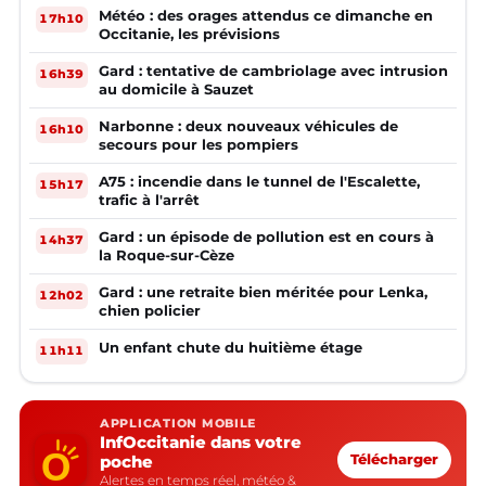
Météo : des orages attendus ce dimanche en
17h10
Occitanie, les prévisions
Gard : tentative de cambriolage avec intrusion
16h39
au domicile à Sauzet
Narbonne : deux nouveaux véhicules de
16h10
secours pour les pompiers
A75 : incendie dans le tunnel de l'Escalette,
15h17
trafic à l'arrêt
Gard : un épisode de pollution est en cours à
14h37
la Roque-sur-Cèze
Gard : une retraite bien méritée pour Lenka,
12h02
chien policier
Un enfant chute du huitième étage
11h11
APPLICATION MOBILE
InfOccitanie dans votre
poche
Télécharger
Alertes en temps réel, météo &