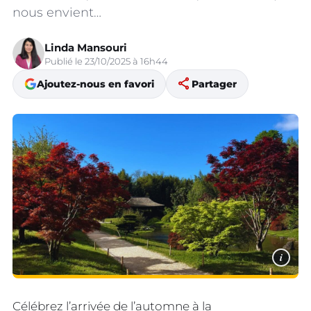
nous envient…
Linda Mansouri
Publié le 23/10/2025 à 16h44
share
Ajoutez-nous en favori
Partager
i
Célébrez l’arrivée de l’automne à la