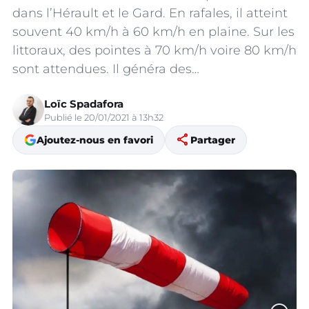
dans l’Hérault et le Gard. En rafales, il atteint
souvent 40 km/h à 60 km/h en plaine. Sur les
littoraux, des pointes à 70 km/h voire 80 km/h
sont attendues. Il généra des…
Loïc Spadafora
Publié le 20/01/2021 à 13h32
share
Ajoutez-nous en favori
Partager