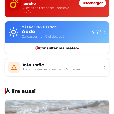
poche
Télécharger
Alertes en temps réel, météo &
trafic
MÉTÉO · MAINTENANT
34°
Aude
›
Carcassonne · Ciel dégagé
Consulter ma météo
›
Info trafic
›
Trafic routier en direct en Occitanie
À lire aussi