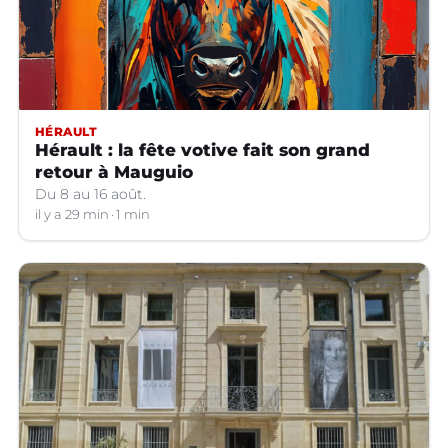
HÉRAULT
Hérault : la fête votive fait son grand
retour à Mauguio
Du 8 au 16 août.
il y a 29 min
1 min