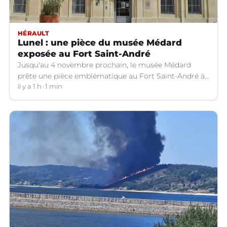
HÉRAULT
Lunel : une pièce du musée Médard
exposée au Fort Saint-André
Jusqu'au 4 novembre prochain, le musée Médard
prête une pièce emblématique au Fort Saint-André à
Villeneuve-lez-Avignon (Gard).
il y a 1 h
1 min