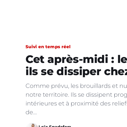
Suivi en temps réel
Cet après-midi : l
ils se dissiper che
Comme prévu, les brouillards et n
notre territoire. Ils se dissipent p
intérieures et à proximité des relie
de…
Loïc Spadafora