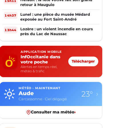
15h11
retour à Mauguio
Lunel : une pièce du musée Médard
14h37
exposée au Fort Saint-André
Lozère : un violent incendie en cours
13h44
près du Lac de Naussac
APPLICATION MOBILE
InfOccitanie dans
votre poche
Télécharger
Alertes en temps réel,
météo & trafic
MÉTÉO · MAINTENANT
23°
Aude
›
Carcassonne · Ciel dégagé
Consulter ma météo
›