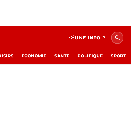
search
campaign
UNE INFO ?
OISIRS
ECONOMIE
SANTÉ
POLITIQUE
SPORT