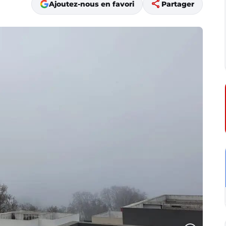
share
Ajoutez-nous en favori
Partager