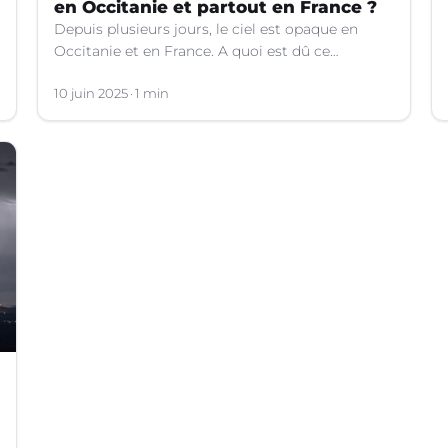
en Occitanie et partout en France ?
Depuis plusieurs jours, le ciel est opaque en
Occitanie et en France. A quoi est dû ce
phénomène ? Les explications.
10 juin 2025
1 min