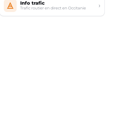
Info trafic
›
Trafic routier en direct en Occitanie