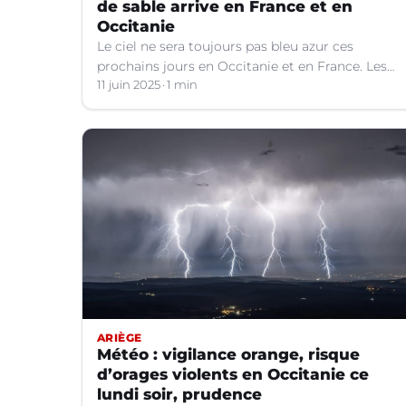
de sable arrive en France et en
Occitanie
Le ciel ne sera toujours pas bleu azur ces
prochains jours en Occitanie et en France. Les
explications météo.
11 juin 2025
1 min
ARIÈGE
Météo : vigilance orange, risque
d’orages violents en Occitanie ce
lundi soir, prudence