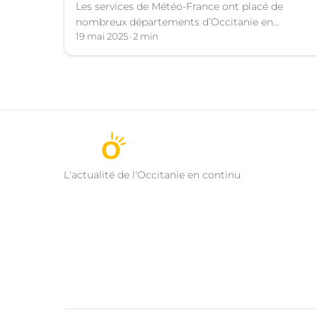
Les services de Météo-France ont placé de
nombreux départements d’Occitanie en
vigilance orange pour les orages violents.
19 mai 2025
2 min
L'actualité de l'Occitanie en continu