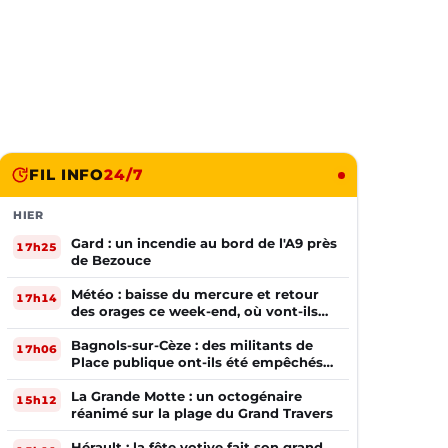
FIL INFO
24/7
HIER
Gard : un incendie au bord de l'A9 près
17h25
de Bezouce
Météo : baisse du mercure et retour
17h14
des orages ce week-end, où vont-ils
frapper ?
Bagnols-sur-Cèze : des militants de
17h06
Place publique ont-ils été empêchés
de tracter par la mairie ?
La Grande Motte : un octogénaire
15h12
réanimé sur la plage du Grand Travers
Hérault : la fête votive fait son grand