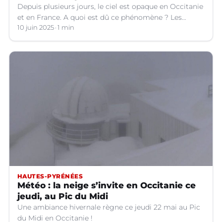
Depuis plusieurs jours, le ciel est opaque en Occitanie
et en France. A quoi est dû ce phénomène ? Les
explications.
10 juin 2025
1 min
HAUTES-PYRÉNÉES
Météo : la neige s’invite en Occitanie ce
jeudi, au Pic du Midi
Une ambiance hivernale règne ce jeudi 22 mai au Pic
du Midi en Occitanie !