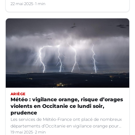
22 mai 2025
1 min
ARIÈGE
Météo : vigilance orange, risque d’orages
violents en Occitanie ce lundi soir,
prudence
Les services de Météo-France ont placé de nombreux
départements d’Occitanie en vigilance orange pour
les orages violents.
19 mai 2025
2 min