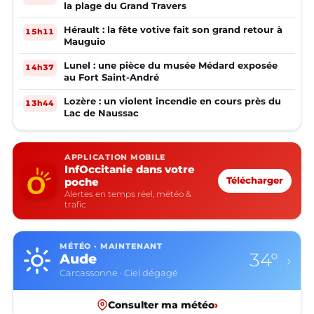
la plage du Grand Travers
Hérault : la fête votive fait son grand retour à
15h11
Mauguio
Lunel : une pièce du musée Médard exposée
14h37
au Fort Saint-André
Lozère : un violent incendie en cours près du
13h44
Lac de Naussac
APPLICATION MOBILE
InfOccitanie dans votre
poche
Télécharger
Alertes en temps réel, météo &
trafic
MÉTÉO · MAINTENANT
34°
Aude
›
Carcassonne · Ciel dégagé
Consulter ma météo
›