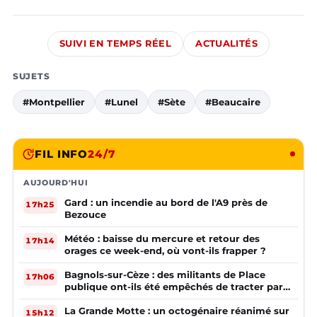
SUIVI EN TEMPS RÉEL
ACTUALITÉS
SUJETS
#Montpellier
#Lunel
#Sète
#Beaucaire
FIL INFO
24/7
AUJOURD'HUI
Gard : un incendie au bord de l'A9 près de
17h25
Bezouce
Météo : baisse du mercure et retour des
17h14
orages ce week-end, où vont-ils frapper ?
Bagnols-sur-Cèze : des militants de Place
17h06
publique ont-ils été empêchés de tracter par
la mairie ?
La Grande Motte : un octogénaire réanimé sur
15h12