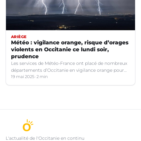
ARIÈGE
Météo : vigilance orange, risque d’orages
violents en Occitanie ce lundi soir,
prudence
Les services de Météo-France ont placé de nombreux
départements d’Occitanie en vigilance orange pour
les orages violents.
19 mai 2025
2 min
L'actualité de l'Occitanie en continu