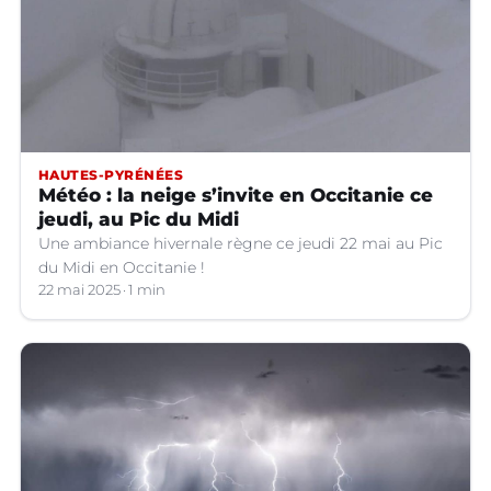
HAUTES-PYRÉNÉES
Météo : la neige s’invite en Occitanie ce
jeudi, au Pic du Midi
Une ambiance hivernale règne ce jeudi 22 mai au Pic
du Midi en Occitanie !
22 mai 2025
1 min