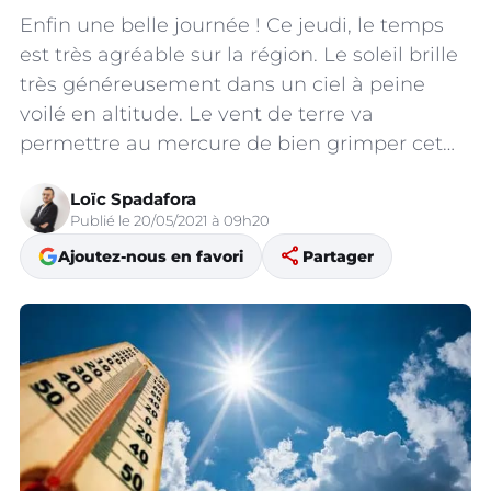
Enfin une belle journée ! Ce jeudi, le temps
est très agréable sur la région. Le soleil brille
très généreusement dans un ciel à peine
voilé en altitude. Le vent de terre va
permettre au mercure de bien grimper cet…
Loïc Spadafora
Publié le 20/05/2021 à 09h20
share
Ajoutez-nous en favori
Partager