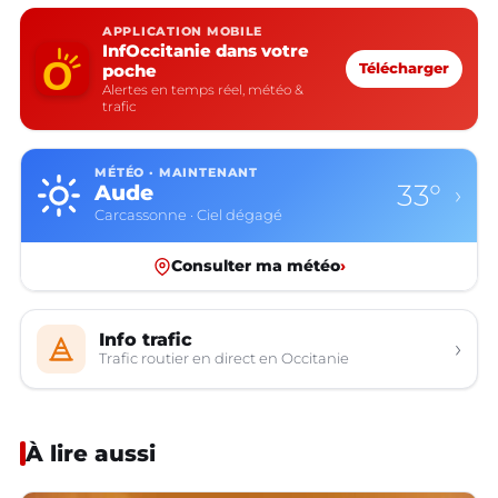
APPLICATION MOBILE
InfOccitanie dans votre
poche
Télécharger
Alertes en temps réel, météo &
trafic
MÉTÉO · MAINTENANT
33°
Aude
›
Carcassonne · Ciel dégagé
Consulter ma météo
›
Info trafic
›
Trafic routier en direct en Occitanie
À lire aussi