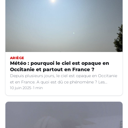
ARIÈGE
Météo : pourquoi le ciel est opaque en
Occitanie et partout en France ?
Depuis plusieurs jours, le ciel est opaque en Occitanie
et en France. A quoi est dû ce phénomène ? Les
explications.
10 juin 2025
1 min