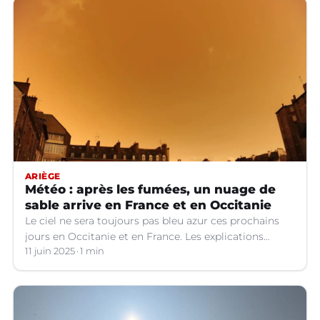
ARIÈGE
Météo : après les fumées, un nuage de
sable arrive en France et en Occitanie
Le ciel ne sera toujours pas bleu azur ces prochains
jours en Occitanie et en France. Les explications
météo.
11 juin 2025
1 min