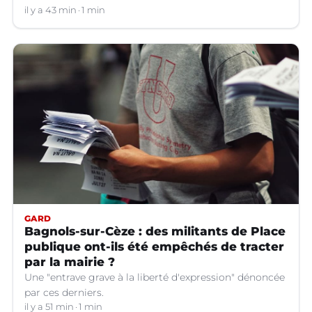
d'orages dans certains départements.
il y a 43 min
1 min
GARD
Bagnols-sur-Cèze : des militants de Place
publique ont-ils été empêchés de tracter
par la mairie ?
Une "entrave grave à la liberté d'expression" dénoncée
par ces derniers.
il y a 51 min
1 min