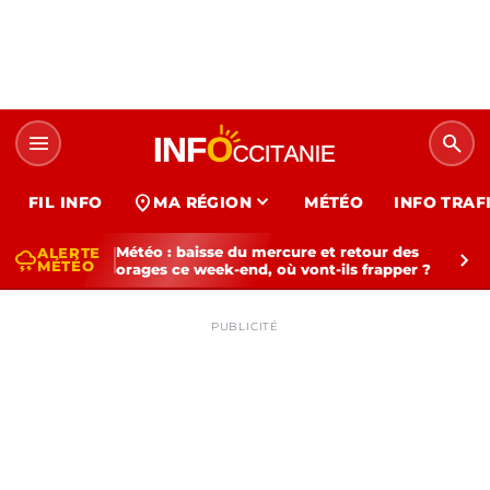
menu
search
expand_more
location_on
FIL INFO
MA RÉGION
MÉTÉO
INFO TRAF
Météo : baisse du mercure et retour des
ALERTE
thunderstorm
chevron_right
MÉTÉO
orages ce week-end, où vont-ils frapper ?
PUBLICITÉ