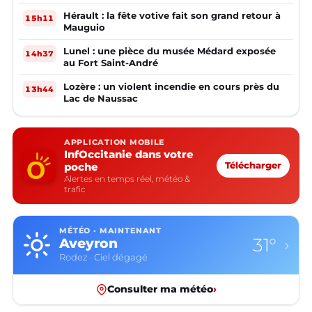
Hérault : la fête votive fait son grand retour à
15h11
Mauguio
Lunel : une pièce du musée Médard exposée
14h37
au Fort Saint-André
Lozère : un violent incendie en cours près du
13h44
Lac de Naussac
APPLICATION MOBILE
InfOccitanie dans votre
poche
Télécharger
Alertes en temps réel, météo &
trafic
MÉTÉO · MAINTENANT
31°
Aveyron
›
Rodez · Ciel dégagé
Consulter ma météo
›