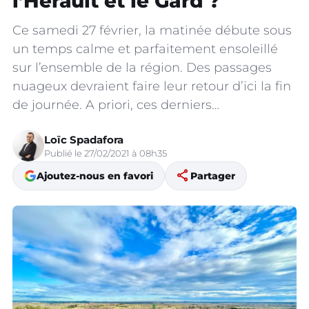
l’Hérault et le Gard ?
Ce samedi 27 février, la matinée débute sous
un temps calme et parfaitement ensoleillé
sur l’ensemble de la région. Des passages
nuageux devraient faire leur retour d’ici la fin
de journée. A priori, ces derniers…
Loïc Spadafora
Publié le 27/02/2021 à 08h35
share
Ajoutez-nous en favori
Partager