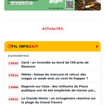
ACTUALITÉS
FIL INFO
24/7
AUJOURD'HUI
Gard : un incendie au bord de l'A9 près de
17h25
Bezouce
Météo : baisse du mercure et retour des
17h14
orages ce week-end, où vont-ils frapper ?
Bagnols-sur-Cèze : des militants de Place
17h06
publique ont-ils été empêchés de tracter par
la mairie ?
La Grande Motte : un octogénaire réanimé sur
15h12
la plage du Grand Travers