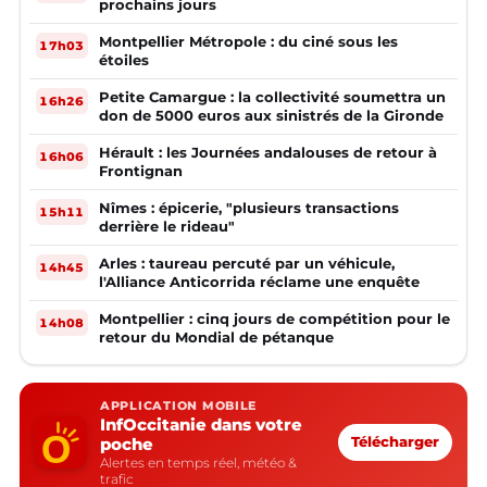
prochains jours
Montpellier Métropole : du ciné sous les
17h03
étoiles
Petite Camargue : la collectivité soumettra un
16h26
don de 5000 euros aux sinistrés de la Gironde
Hérault : les Journées andalouses de retour à
16h06
Frontignan
Nîmes : épicerie, "plusieurs transactions
15h11
derrière le rideau"
Arles : taureau percuté par un véhicule,
14h45
l'Alliance Anticorrida réclame une enquête
Montpellier : cinq jours de compétition pour le
14h08
retour du Mondial de pétanque
APPLICATION MOBILE
InfOccitanie dans votre
poche
Télécharger
Alertes en temps réel, météo &
trafic