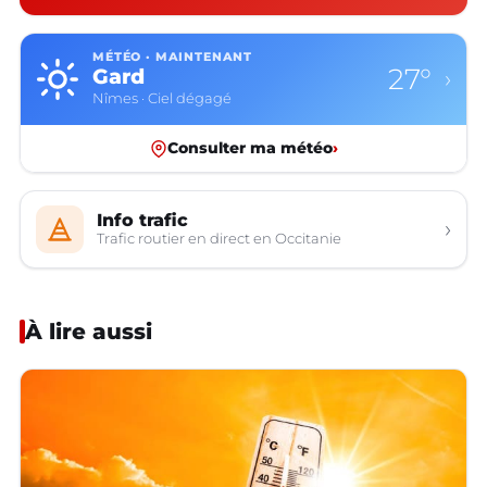
MÉTÉO · MAINTENANT
27°
Gard
›
Nîmes · Ciel dégagé
Consulter ma météo
›
Info trafic
›
Trafic routier en direct en Occitanie
À lire aussi