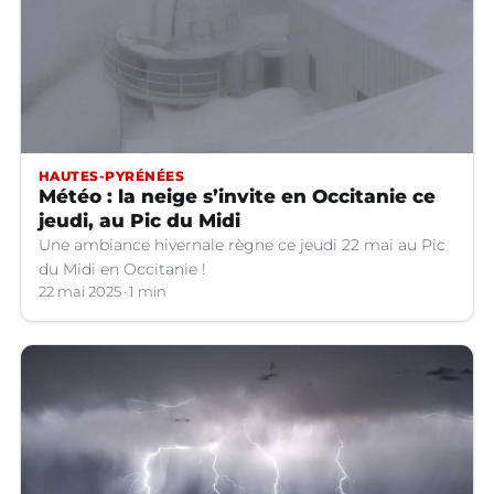
HAUTES-PYRÉNÉES
Météo : la neige s’invite en Occitanie ce
jeudi, au Pic du Midi
Une ambiance hivernale règne ce jeudi 22 mai au Pic
du Midi en Occitanie !
22 mai 2025
1 min