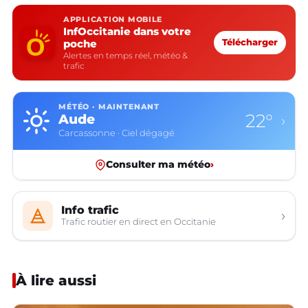
APPLICATION MOBILE
InfOccitanie dans votre
poche
Télécharger
Alertes en temps réel, météo &
trafic
MÉTÉO · MAINTENANT
22°
Aude
›
Carcassonne · Ciel dégagé
Consulter ma météo
›
Info trafic
›
Trafic routier en direct en Occitanie
À lire aussi