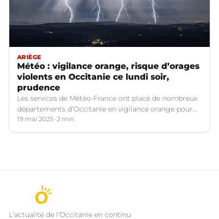
ARIÈGE
Météo : vigilance orange, risque d’orages
violents en Occitanie ce lundi soir,
prudence
Les services de Météo-France ont placé de nombreux
départements d’Occitanie en vigilance orange pour
les orages violents.
19 mai 2025
2 min
L'actualité de l'Occitanie en continu