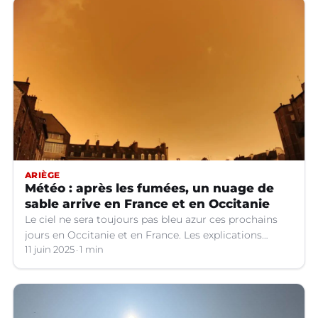
ARIÈGE
Météo : après les fumées, un nuage de
sable arrive en France et en Occitanie
Le ciel ne sera toujours pas bleu azur ces prochains
jours en Occitanie et en France. Les explications
météo.
11 juin 2025
1 min