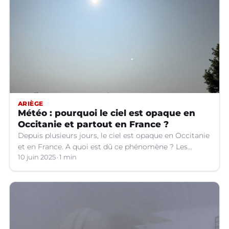
ARIÈGE
Météo : pourquoi le ciel est opaque en
Occitanie et partout en France ?
Depuis plusieurs jours, le ciel est opaque en Occitanie
et en France. A quoi est dû ce phénomène ? Les
explications.
10 juin 2025
1 min