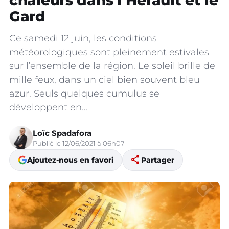
chaleurs dans l’Hérault et le
Gard
Ce samedi 12 juin, les conditions
météorologiques sont pleinement estivales
sur l’ensemble de la région. Le soleil brille de
mille feux, dans un ciel bien souvent bleu
azur. Seuls quelques cumulus se
développent en…
Loïc Spadafora
Publié le 12/06/2021 à 06h07
share
Ajoutez-nous en favori
Partager