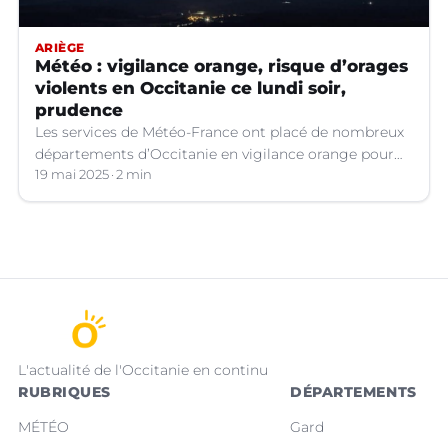
ARIÈGE
Météo : vigilance orange, risque d’orages
violents en Occitanie ce lundi soir,
prudence
Les services de Météo-France ont placé de nombreux
départements d’Occitanie en vigilance orange pour
les orages violents.
19 mai 2025
2 min
L'actualité de l'Occitanie en continu
RUBRIQUES
DÉPARTEMENTS
MÉTÉO
Gard