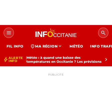
menu
search
expand_more
location_on
FIL INFO
MA RÉGION
MÉTÉO
INFO TRAF
Météo : à quand une baisse des
ALERTE
bolt
chevron_right
INFO
températures en Occitanie ? Les prévisions
PUBLICITÉ