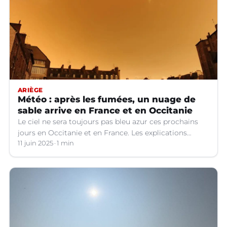
ARIÈGE
Météo : après les fumées, un nuage de
sable arrive en France et en Occitanie
Le ciel ne sera toujours pas bleu azur ces prochains
jours en Occitanie et en France. Les explications
météo.
11 juin 2025
1 min