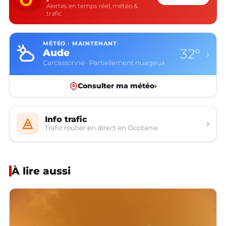
Alertes en temps réel, météo &
trafic
MÉTÉO · MAINTENANT
32°
Aude
›
Carcassonne · Partiellement nuageux
Consulter ma météo
›
Info trafic
›
Trafic routier en direct en Occitanie
À lire aussi