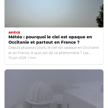
ARIÈGE
Météo : pourquoi le ciel est opaque en
Occitanie et partout en France ?
Depuis plusieurs jours, le ciel est opaque en Occitanie
et en France. A quoi est dû ce phénomène ? Les
explications.
10 juin 2025
1 min