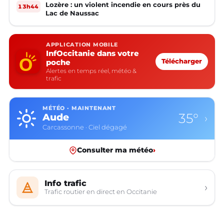
Lozère : un violent incendie en cours près du
13h44
Lac de Naussac
APPLICATION MOBILE
InfOccitanie dans votre
poche
Télécharger
Alertes en temps réel, météo &
trafic
MÉTÉO · MAINTENANT
35°
Aude
›
Carcassonne · Ciel dégagé
Consulter ma météo
›
Info trafic
›
Trafic routier en direct en Occitanie