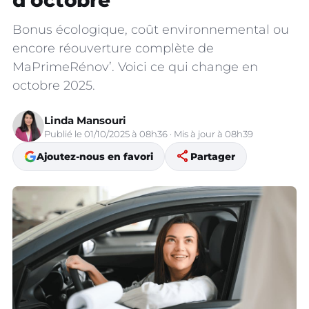
d’octobre
Bonus écologique, coût environnemental ou
encore réouverture complète de
MaPrimeRénov’. Voici ce qui change en
octobre 2025.
Linda Mansouri
Publié le 01/10/2025 à 08h36 · Mis à jour à 08h39
share
Ajoutez-nous en favori
Partager