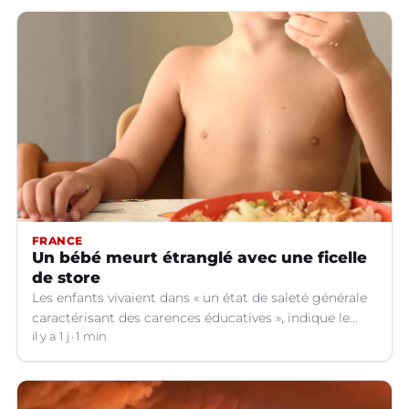
FRANCE
Un bébé meurt étranglé avec une ficelle
de store
Les enfants vivaient dans « un état de saleté générale
caractérisant des carences éducatives », indique le
parquet.
il y a 1 j
1 min