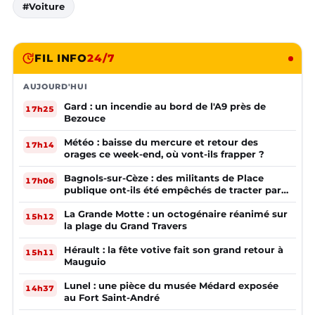
#Voiture
FIL INFO
24/7
AUJOURD'HUI
Gard : un incendie au bord de l'A9 près de
17h25
Bezouce
Météo : baisse du mercure et retour des
17h14
orages ce week-end, où vont-ils frapper ?
Bagnols-sur-Cèze : des militants de Place
17h06
publique ont-ils été empêchés de tracter par
la mairie ?
La Grande Motte : un octogénaire réanimé sur
15h12
la plage du Grand Travers
Hérault : la fête votive fait son grand retour à
15h11
Mauguio
Lunel : une pièce du musée Médard exposée
14h37
au Fort Saint-André