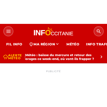
menu
search
expand_more
location_on
FIL INFO
MA RÉGION
MÉTÉO
INFO TRAF
Météo : baisse du mercure et retour des
ALERTE
thunderstorm
chevron_right
MÉTÉO
orages ce week-end, où vont-ils frapper ?
PUBLICITÉ