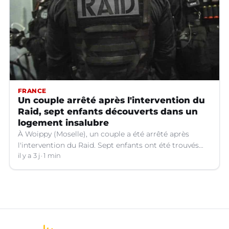
FRANCE
Un couple arrêté après l'intervention du
Raid, sept enfants découverts dans un
logement insalubre
À Woippy (Moselle), un couple a été arrêté après
l'intervention du Raid. Sept enfants ont été trouvés
dans un logement insalubre.
il y a 3 j
1 min