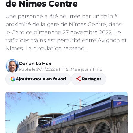
de Nîmes Centre
Une personne a été heurtée par un train à
proximité de la gare de Nîmes Centre, dans
le Gard ce dimanche 27 novembre 2022. Le
trafic des trains est perturbé entre Avignon et
Nîmes. La circulation reprend…
Dorian Le Hen
Publié le 27/11/2022 à 11h15 · Mis à jour à 11h18
share
Ajoutez-nous en favori
Partager