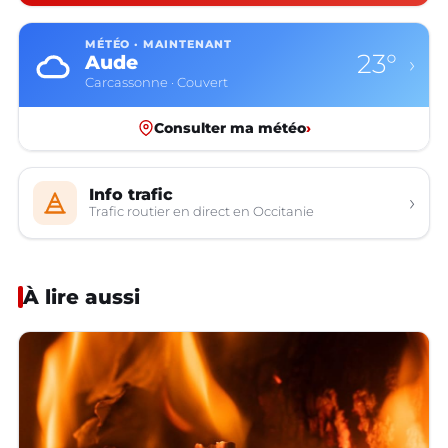
MÉTÉO · MAINTENANT
23°
Aude
›
Carcassonne · Couvert
Consulter ma météo
›
Info trafic
›
Trafic routier en direct en Occitanie
À lire aussi