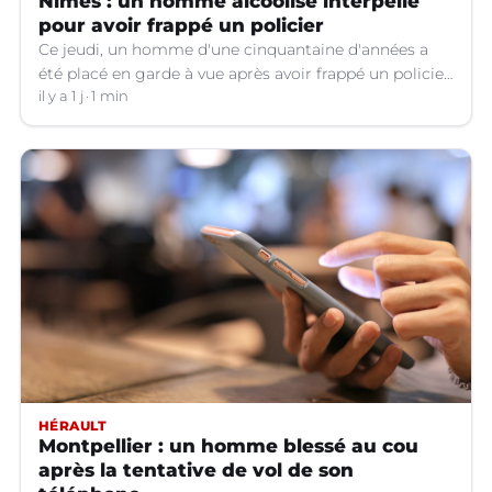
Nîmes : un homme alcoolisé interpellé
pour avoir frappé un policier
Ce jeudi, un homme d'une cinquantaine d'années a
été placé en garde à vue après avoir frappé un policier
hors service à Nîmes (Gard).
il y a 1 j
1 min
HÉRAULT
Montpellier : un homme blessé au cou
après la tentative de vol de son