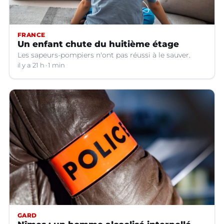
FRANCE
Un enfant chute du huitième étage
Les sapeurs-pompiers n'ont pas réussi à le sauver.
il y a 21 h
1 min
GARD