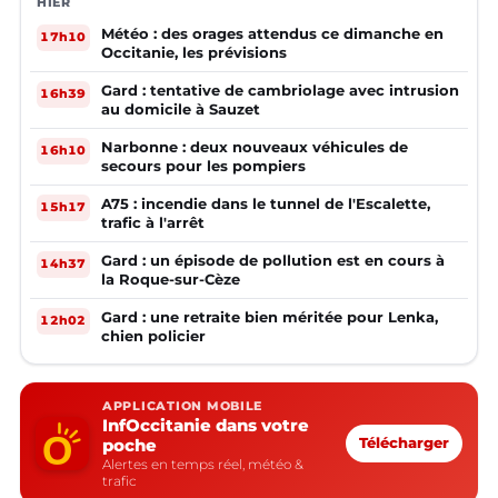
HIER
Météo : des orages attendus ce dimanche en
17h10
Occitanie, les prévisions
Gard : tentative de cambriolage avec intrusion
16h39
au domicile à Sauzet
Narbonne : deux nouveaux véhicules de
16h10
secours pour les pompiers
A75 : incendie dans le tunnel de l'Escalette,
15h17
trafic à l'arrêt
Gard : un épisode de pollution est en cours à
14h37
la Roque-sur-Cèze
Gard : une retraite bien méritée pour Lenka,
12h02
chien policier
APPLICATION MOBILE
InfOccitanie dans votre
poche
Télécharger
Alertes en temps réel, météo &
trafic