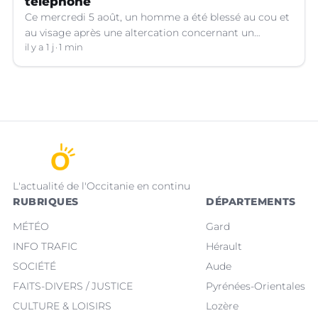
téléphone
Ce mercredi 5 août, un homme a été blessé au cou et
au visage après une altercation concernant un
téléphone portable à Montpellier (Hérault).
il y a 1 j
1 min
L'actualité de l'Occitanie en continu
RUBRIQUES
DÉPARTEMENTS
MÉTÉO
Gard
INFO TRAFIC
Hérault
SOCIÉTÉ
Aude
FAITS-DIVERS / JUSTICE
Pyrénées-Orientales
CULTURE & LOISIRS
Lozère