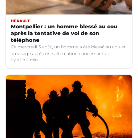
HÉRAULT
Montpellier : un homme blessé au cou
après la tentative de vol de son
téléphone
Ce mercredi 5 août, un homme a été blessé au cou et
au visage après une altercation concernant un
téléphone portable à Montpellier (Hérault).
il y a 1 h
1 min