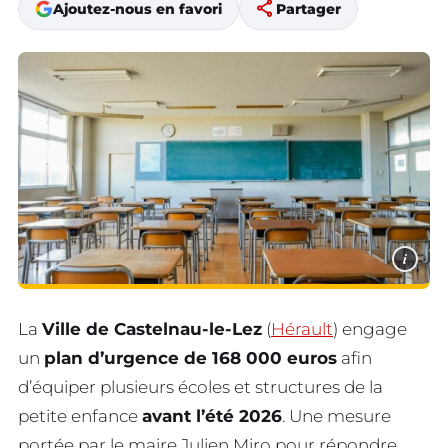
share
Ajoutez-nous en favori
Partager
i
La
Ville de Castelnau-le-Lez
(
Hérault
) engage
un
plan d’urgence de 168 000 euros
afin
d’équiper plusieurs écoles et structures de la
petite enfance
avant l’été 2026
. Une mesure
portée par le maire Julien Miro pour répondre