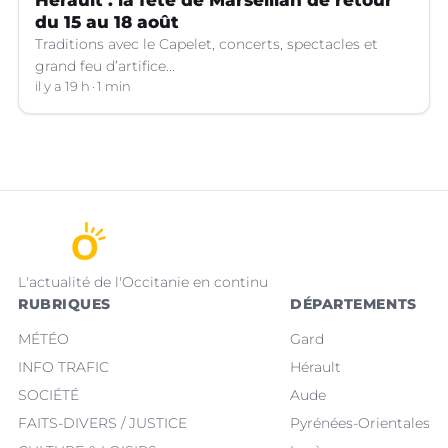
Hérault : la fête de Marseillan de retour
du 15 au 18 août
Traditions avec le Capelet, concerts, spectacles et
grand feu d’artifice...
il y a 19 h
1 min
L'actualité de l'Occitanie en continu
RUBRIQUES
DÉPARTEMENTS
MÉTÉO
Gard
INFO TRAFIC
Hérault
SOCIÉTÉ
Aude
FAITS-DIVERS / JUSTICE
Pyrénées-Orientales