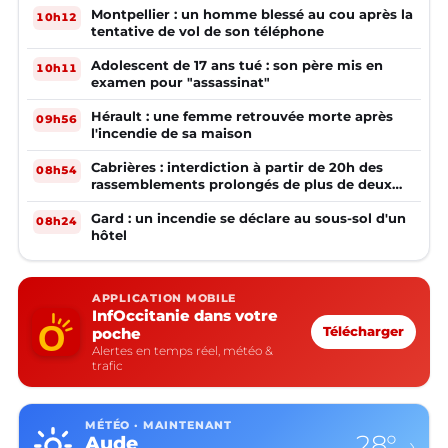
Montpellier : un homme blessé au cou après la
10h12
tentative de vol de son téléphone
Adolescent de 17 ans tué : son père mis en
10h11
examen pour "assassinat"
Hérault : une femme retrouvée morte après
09h56
l'incendie de sa maison
Cabrières : interdiction à partir de 20h des
08h54
rassemblements prolongés de plus de deux
mineurs non accompagnés d'un adulte
Gard : un incendie se déclare au sous-sol d'un
08h24
hôtel
APPLICATION MOBILE
InfOccitanie dans votre
poche
Télécharger
Alertes en temps réel, météo &
trafic
MÉTÉO · MAINTENANT
28°
Aude
›