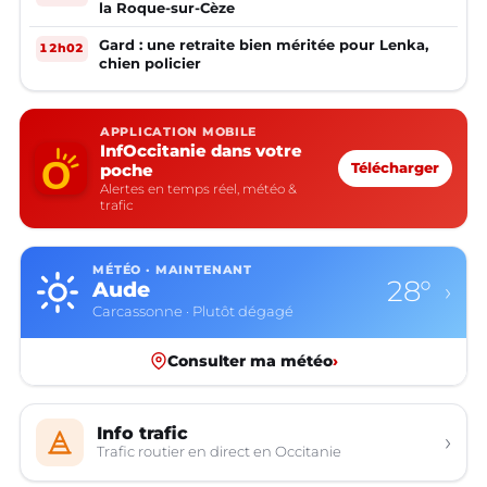
la Roque-sur-Cèze
Gard : une retraite bien méritée pour Lenka,
12h02
chien policier
APPLICATION MOBILE
InfOccitanie dans votre
poche
Télécharger
Alertes en temps réel, météo &
trafic
MÉTÉO · MAINTENANT
28°
Aude
›
Carcassonne · Plutôt dégagé
Consulter ma météo
›
Info trafic
›
Trafic routier en direct en Occitanie