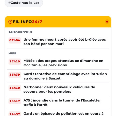
#Castelnau le Lez
FIL INFO
24/7
AUJOURD'HUI
Une femme meurt après avoir été brûlée avec
07h04
son bébé par son mari
HIER
Météo : des orages attendus ce dimanche en
17h10
Occitanie, les prévisions
Gard : tentative de cambriolage avec intrusion
16h39
au domicile à Sauzet
Narbonne : deux nouveaux véhicules de
16h10
secours pour les pompiers
A75 : incendie dans le tunnel de l'Escalette,
15h17
trafic à l'arrêt
Gard : un épisode de pollution est en cours à
14h37