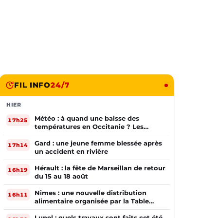
FIL INFO
24/7
HIER
Météo : à quand une baisse des
17h25
températures en Occitanie ? Les
prévisions
Gard : une jeune femme blessée après
17h14
un accident en rivière
Hérault : la fête de Marseillan de retour
16h19
du 15 au 18 août
Nîmes : une nouvelle distribution
16h11
alimentaire organisée par la Table
Ouverte
Lunel : quels travaux sont faits cet été