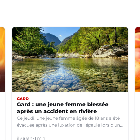
GARD
Gard : une jeune femme blessée
après un accident en rivière
Ce jeudi, une jeune femme âgée de 18 ans a été
évacuée après une luxation de l'épaule lors d'un
plongeon dans une rivière à Saint-André-de-
Valborgne (Gard).
il y a 8 h
1 min