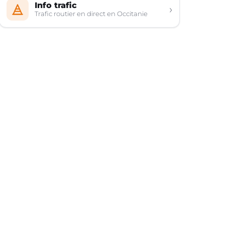
Info trafic
›
Trafic routier en direct en Occitanie