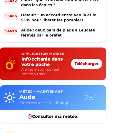
15h32
dans les écoles ?
Hérault : un accord entre Veolia et le
15h06
SDIS pour libérer les pompiers
volontaires
Aude : deux bars de plage à Leucate
14h23
fermés par le préfet
APPLICATION MOBILE
InfOccitanie dans
votre poche
Télécharger
Alertes en temps réel,
météo & trafic
MÉTÉO · MAINTENANT
25°
Aude
›
Carcassonne · Ciel dégagé
Consulter ma météo
›