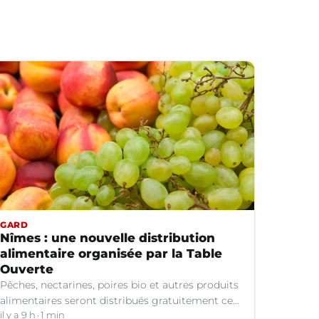
GARD
Nîmes : une nouvelle distribution
alimentaire organisée par la Table
Ouverte
Pêches, nectarines, poires bio et autres produits
alimentaires seront distribués gratuitement ce
vendredi 7 août par les bénévoles de la Table
il y a 9 h
1 min