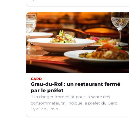
GARD
Grau-du-Roi : un restaurant fermé
par le préfet
"Un danger immédiat pour la santé des
consommateurs", indique le préfet du Gard.
il y a 12 h
1 min