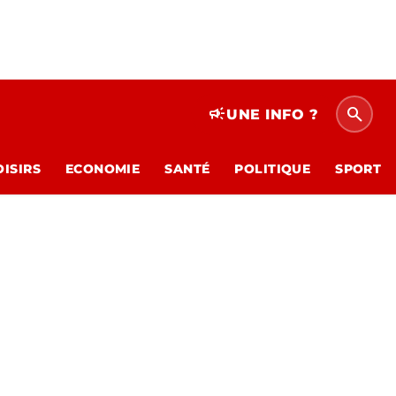
search
campaign
UNE INFO ?
OISIRS
ECONOMIE
SANTÉ
POLITIQUE
SPORT