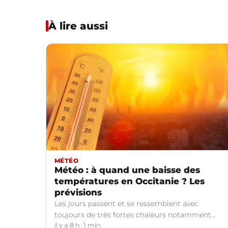
À lire aussi
MÉTÉO
Météo : à quand une baisse des
températures en Occitanie ? Les
prévisions
Les jours passent et se ressemblent avec
toujours de très fortes chaleurs notamment
dans le Languedoc. Jusqu’à quand ?
il y a 8 h
1 min