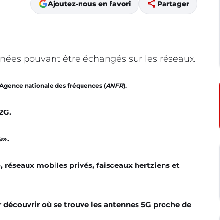
share
Ajoutez-nous en favori
Partager
nées pouvant être échangés sur les réseaux.
’Agence nationale des fréquences (
ANFR
).
2G.
e».
, réseaux mobiles privés, faisceaux hertziens et
ur découvrir où se trouve les antennes 5G proche de