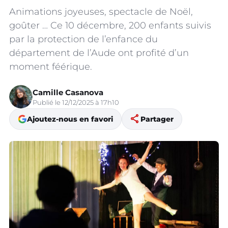
Animations joyeuses, spectacle de Noël,
goûter … Ce 10 décembre, 200 enfants suivis
par la protection de l’enfance du
département de l’Aude ont profité d’un
moment féérique.
Camille Casanova
Publié le 12/12/2025 à 17h10
share
Ajoutez-nous en favori
Partager