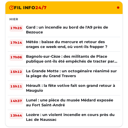
FIL INFO
24/7
HIER
Gard : un incendie au bord de l'A9 près de
17h25
Bezouce
Météo : baisse du mercure et retour des
17h14
orages ce week-end, où vont-ils frapper ?
Bagnols-sur-Cèze : des militants de Place
17h06
publique ont-ils été empêchés de tracter par
la mairie ?
La Grande Motte : un octogénaire réanimé sur
15h12
la plage du Grand Travers
Hérault : la fête votive fait son grand retour à
15h11
Mauguio
Lunel : une pièce du musée Médard exposée
14h37
au Fort Saint-André
Lozère : un violent incendie en cours près du
13h44
Lac de Naussac