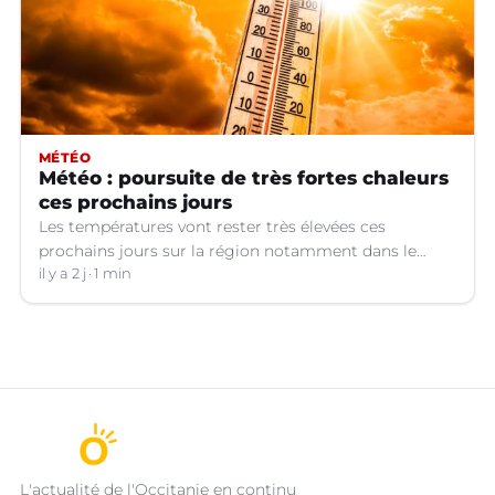
MÉTÉO
Météo : poursuite de très fortes chaleurs
ces prochains jours
Les températures vont rester très élevées ces
prochains jours sur la région notamment dans le
Languedoc.
il y a 2 j
1 min
L'actualité de l'Occitanie en continu