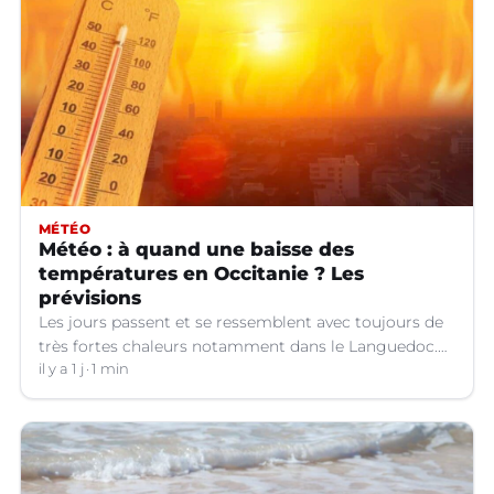
MÉTÉO
Météo : à quand une baisse des
températures en Occitanie ? Les
prévisions
Les jours passent et se ressemblent avec toujours de
très fortes chaleurs notamment dans le Languedoc.
Jusqu’à quand ?
il y a 1 j
1 min