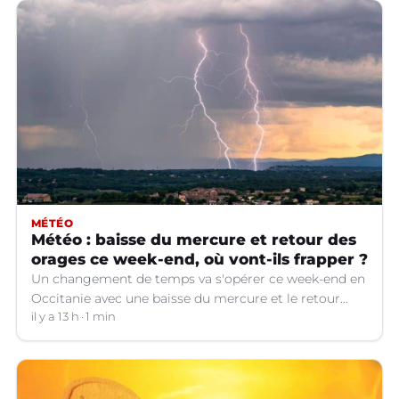
MÉTÉO
Météo : baisse du mercure et retour des
orages ce week-end, où vont-ils frapper ?
Un changement de temps va s'opérer ce week-end en
Occitanie avec une baisse du mercure et le retour
d'orages dans certains départements.
il y a 13 h
1 min