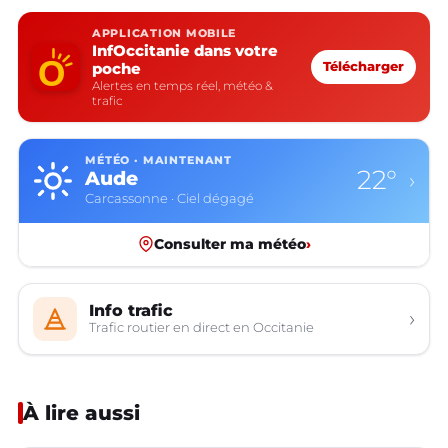
APPLICATION MOBILE
InfOccitanie dans votre
poche
Télécharger
Alertes en temps réel, météo &
trafic
MÉTÉO · MAINTENANT
22°
Aude
›
Carcassonne · Ciel dégagé
Consulter ma météo
›
Info trafic
›
Trafic routier en direct en Occitanie
À lire aussi