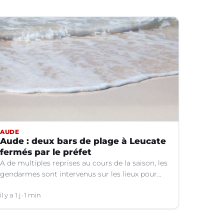
AUDE
Aude : deux bars de plage à Leucate
fermés par le préfet
A de multiples reprises au cours de la saison, les
gendarmes sont intervenus sur les lieux pour
des faits de violences, de consommation
d'alcool, de rixes, de tapage, de stationnement...
il y a 1 j
1 min