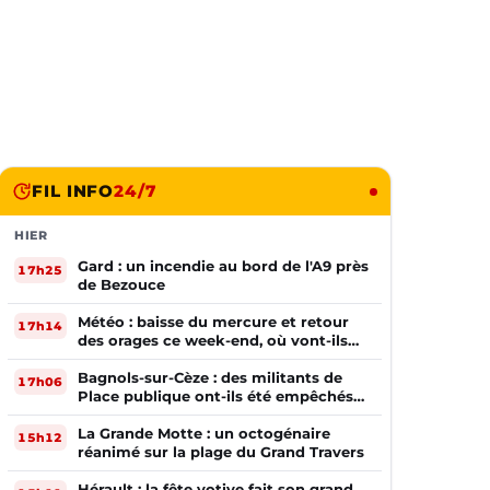
FIL INFO
24/7
HIER
Gard : un incendie au bord de l'A9 près
17h25
de Bezouce
Météo : baisse du mercure et retour
17h14
des orages ce week-end, où vont-ils
frapper ?
Bagnols-sur-Cèze : des militants de
17h06
Place publique ont-ils été empêchés
de tracter par la mairie ?
La Grande Motte : un octogénaire
15h12
réanimé sur la plage du Grand Travers
Hérault : la fête votive fait son grand