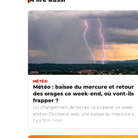
MÉTÉO
Météo : baisse du mercure et retour
des orages ce week-end, où vont-ils
frapper ?
Un changement de temps va s'opérer ce week-
end en Occitanie avec une baisse du mercure et
le retour d'orages dans certains départements.
il y a 10 h
1 min