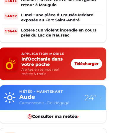
15h11
retour à Mauguio
Lunel : une pièce du musée Médard
14h37
exposée au Fort Saint-André
Lozère : un violent incendie en cours
13h44
près du Lac de Naussac
APPLICATION MOBILE
InfOccitanie dans
votre poche
Télécharger
Alertes en temps réel,
météo & trafic
MÉTÉO · MAINTENANT
24°
Aude
›
Carcassonne · Ciel dégagé
Consulter ma météo
›