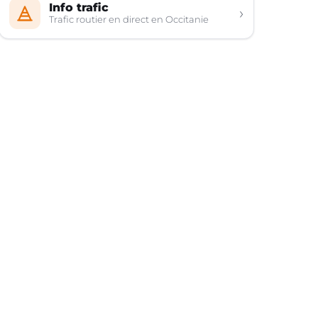
Info trafic
›
Trafic routier en direct en Occitanie