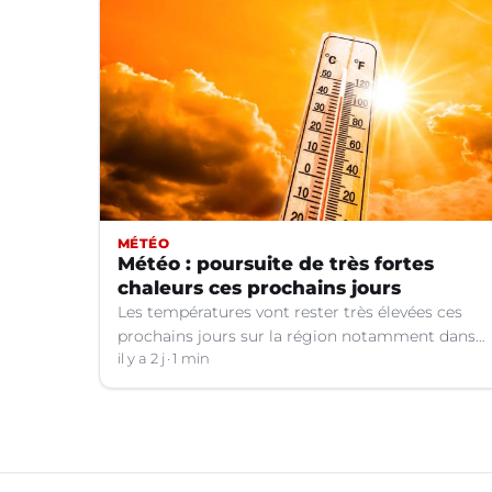
MÉTÉO
Météo : poursuite de très fortes
chaleurs ces prochains jours
Les températures vont rester très élevées ces
prochains jours sur la région notamment dans
le Languedoc.
il y a 2 j
1 min