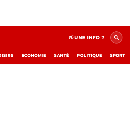
search
campaign
UNE INFO ?
OISIRS
ECONOMIE
SANTÉ
POLITIQUE
SPORT