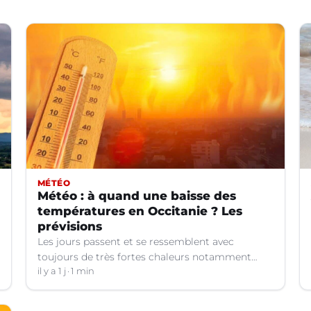
MÉTÉO
Météo : à quand une baisse des
températures en Occitanie ? Les
prévisions
Les jours passent et se ressemblent avec
toujours de très fortes chaleurs notamment
dans le Languedoc. Jusqu’à quand ?
il y a 1 j
1 min