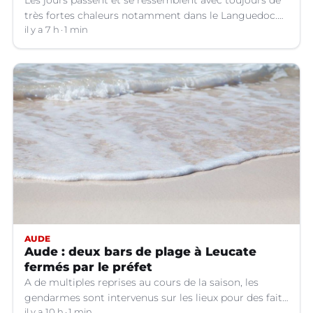
très fortes chaleurs notamment dans le Languedoc.
Jusqu’à quand ?
il y a 7 h
1 min
AUDE
Aude : deux bars de plage à Leucate
fermés par le préfet
A de multiples reprises au cours de la saison, les
gendarmes sont intervenus sur les lieux pour des faits
il y a 10 h
1 min