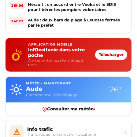
Hérault : un accord entre Veolia et le SDIS
15h06
pour libérer les pompiers volontaires
Aude : deux bars de plage à Leucate fermés
14h23
par le préfet
APPLICATION MOBILE
InfOccitanie dans votre
poche
Télécharger
Alertes en temps réel, météo &
trafic
MÉTÉO · MAINTENANT
26°
Aude
›
Carcassonne · Ciel dégagé
Consulter ma météo
›
Info trafic
›
Trafic routier en direct en Occitanie