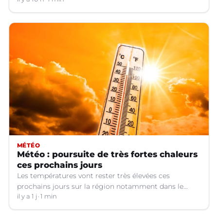
de violences, de consommation d'alcool, de rixes, de
tapage, de stationnement...
MÉTÉO
Météo : poursuite de très fortes chaleurs
ces prochains jours
Les températures vont rester très élevées ces
prochains jours sur la région notamment dans le
Languedoc.
il y a 1 j
1 min