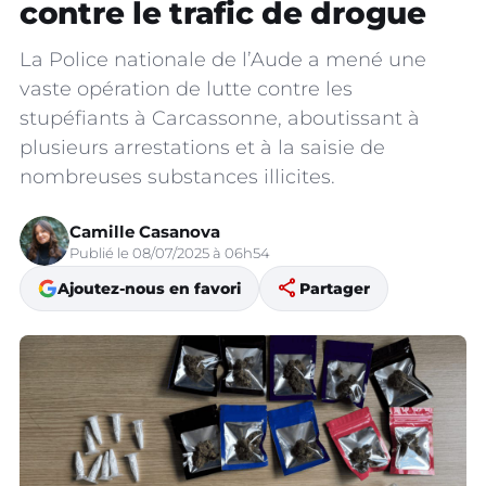
contre le trafic de drogue
La Police nationale de l’Aude a mené une
vaste opération de lutte contre les
stupéfiants à Carcassonne, aboutissant à
plusieurs arrestations et à la saisie de
nombreuses substances illicites.
Camille Casanova
Publié le 08/07/2025 à 06h54
share
Ajoutez-nous en favori
Partager