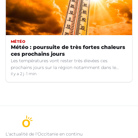
MÉTÉO
Météo : poursuite de très fortes chaleurs
ces prochains jours
Les températures vont rester très élevées ces
prochains jours sur la région notamment dans le
Languedoc.
il y a 2 j
1 min
L'actualité de l'Occitanie en continu