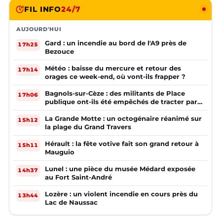
FIL INFO
24/7
AUJOURD'HUI
Gard : un incendie au bord de l'A9 près de
17h25
Bezouce
Météo : baisse du mercure et retour des
17h14
orages ce week-end, où vont-ils frapper ?
Bagnols-sur-Cèze : des militants de Place
17h06
publique ont-ils été empêchés de tracter par
la mairie ?
La Grande Motte : un octogénaire réanimé sur
15h12
la plage du Grand Travers
Hérault : la fête votive fait son grand retour à
15h11
Mauguio
Lunel : une pièce du musée Médard exposée
14h37
au Fort Saint-André
Lozère : un violent incendie en cours près du
13h44
Lac de Naussac