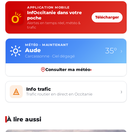
APPLICATION MOBILE
InfOccitanie dans votre
poche
Télécharger
Alertes en temps réel, météo &
trafic
MÉTÉO · MAINTENANT
35°
Aude
›
Carcassonne · Ciel dégagé
Consulter ma météo
›
Info trafic
›
Trafic routier en direct en Occitanie
À lire aussi