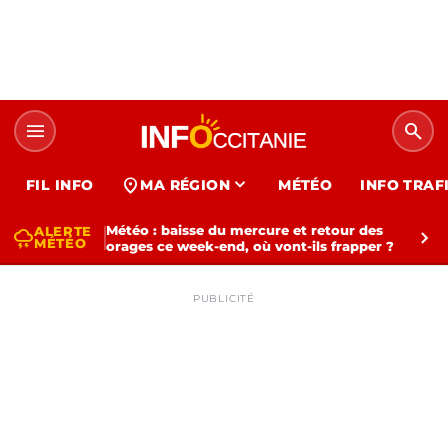
menu
search
expand_more
location_on
FIL INFO
MA RÉGION
MÉTÉO
INFO TRAF
Météo : baisse du mercure et retour des
ALERTE
thunderstorm
chevron_right
MÉTÉO
orages ce week-end, où vont-ils frapper ?
PUBLICITÉ