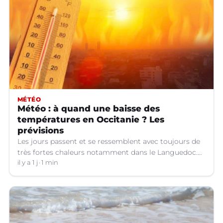
MÉTÉO
Météo : à quand une baisse des
températures en Occitanie ? Les
prévisions
Les jours passent et se ressemblent avec toujours de
très fortes chaleurs notamment dans le Languedoc.
Jusqu’à quand ?
il y a 1 j
1 min