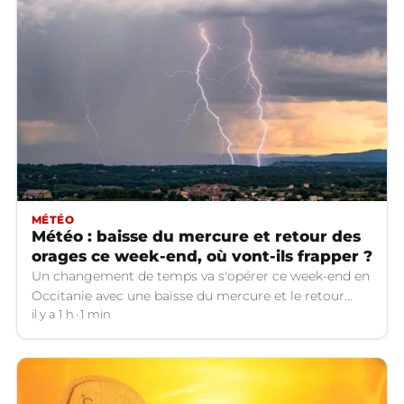
MÉTÉO
Météo : baisse du mercure et retour des
orages ce week-end, où vont-ils frapper ?
Un changement de temps va s'opérer ce week-end en
Occitanie avec une baisse du mercure et le retour
d'orages dans certains départements.
il y a 1 h
1 min