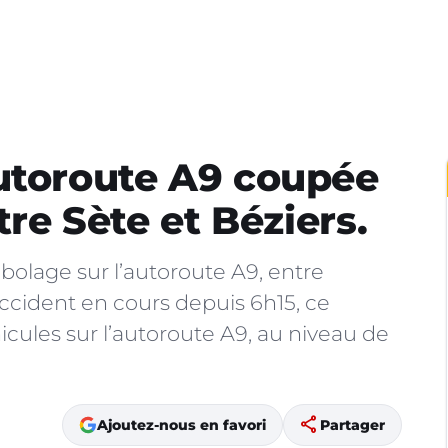
utoroute A9 coupée
tre Sète et Béziers.
bolage sur l’autoroute A9, entre
accident en cours depuis 6h15, ce
icules sur l’autoroute A9, au niveau de
share
Ajoutez-nous en favori
Partager