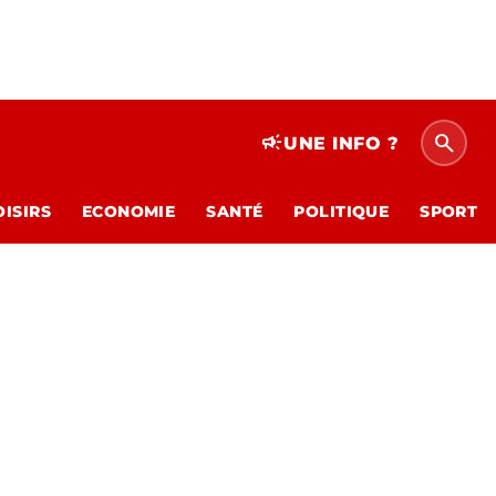
search
campaign
UNE INFO ?
OISIRS
ECONOMIE
SANTÉ
POLITIQUE
SPORT