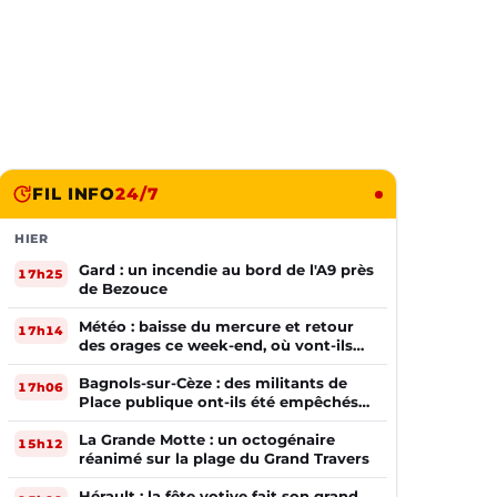
FIL INFO
24/7
HIER
Gard : un incendie au bord de l'A9 près
17h25
de Bezouce
Météo : baisse du mercure et retour
17h14
des orages ce week-end, où vont-ils
frapper ?
Bagnols-sur-Cèze : des militants de
17h06
Place publique ont-ils été empêchés
de tracter par la mairie ?
La Grande Motte : un octogénaire
15h12
réanimé sur la plage du Grand Travers
Hérault : la fête votive fait son grand