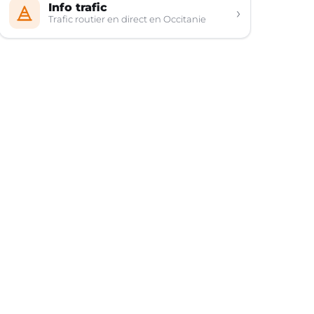
Info trafic
›
Trafic routier en direct en Occitanie