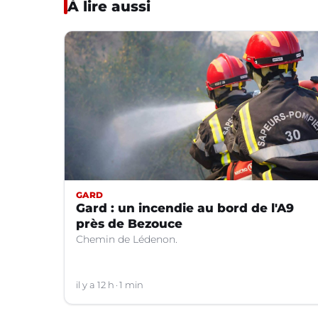
À lire aussi
GARD
Gard : un incendie au bord de l'A9
près de Bezouce
Chemin de Lédenon.
il y a 12 h
1 min