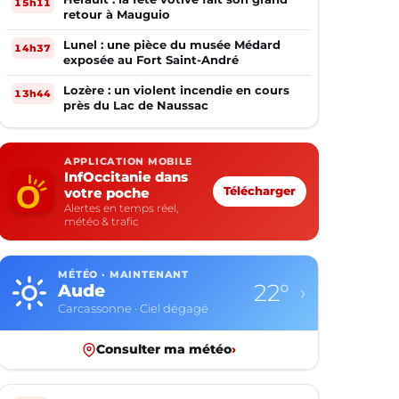
15h11
retour à Mauguio
Lunel : une pièce du musée Médard
14h37
exposée au Fort Saint-André
Lozère : un violent incendie en cours
13h44
près du Lac de Naussac
APPLICATION MOBILE
InfOccitanie dans
votre poche
Télécharger
Alertes en temps réel,
météo & trafic
MÉTÉO · MAINTENANT
22°
Aude
›
Carcassonne · Ciel dégagé
Consulter ma météo
›