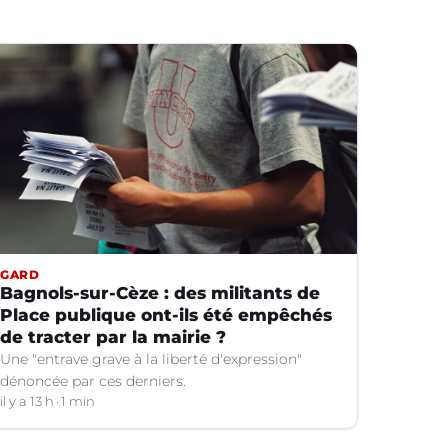
GARD
Bagnols-sur-Cèze : des militants de
Place publique ont-ils été empêchés
de tracter par la mairie ?
Une "entrave grave à la liberté d'expression"
dénoncée par ces derniers.
il y a 13 h
1 min