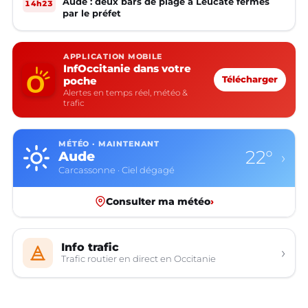
Aude : deux bars de plage à Leucate fermés
14h23
par le préfet
APPLICATION MOBILE
InfOccitanie dans votre
poche
Télécharger
Alertes en temps réel, météo &
trafic
MÉTÉO · MAINTENANT
22°
Aude
›
Carcassonne · Ciel dégagé
Consulter ma météo
›
Info trafic
›
Trafic routier en direct en Occitanie