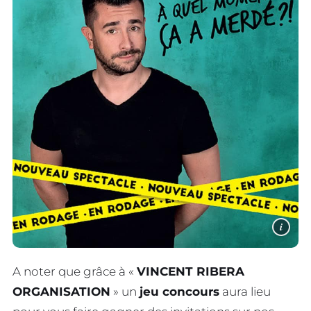
i
A noter que grâce à «
VINCENT RIBERA
ORGANISATION
» un
jeu concours
aura lieu