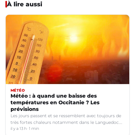
À lire aussi
MÉTÉO
Météo : à quand une baisse des
températures en Occitanie ? Les
prévisions
Les jours passent et se ressemblent avec toujours de
très fortes chaleurs notamment dans le Languedoc.
Jusqu’à quand ?
il y a 13 h
1 min